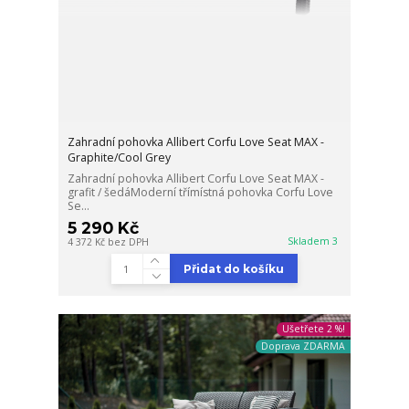
Zahradní pohovka Allibert Corfu Love Seat MAX -
Graphite/Cool Grey
Zahradní pohovka Allibert Corfu Love Seat MAX -
grafit / šedáModerní třímístná pohovka Corfu Love
Se...
5 290 Kč
Skladem 3
4 372 Kč
bez DPH
Přidat do košíku
Ušetřete 2 %!
Doprava ZDARMA