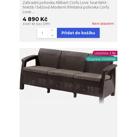
Zahradní pohovka Allibert Corfu Love Seat MAX -
hnědá / béžová Moderní třímístná pohovka Corfu
Love ...
4 890 Kč
Není skladem
4 041 Kč
bez DPH
Přidat do košíku
Ušetřete 2 %!
Doprava ZDARMA