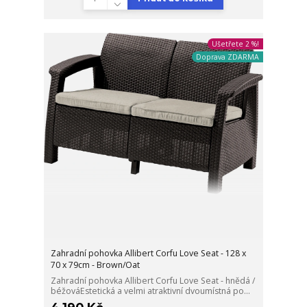
Ušetřete 2 %!
Doprava ZDARMA
Zahradní pohovka Allibert Corfu Love Seat - 128 x
70 x 79cm - Brown/Oat
Zahradní pohovka Allibert Corfu Love Seat - hnědá /
béžováEstetická a velmi atraktivní dvoumístná po...