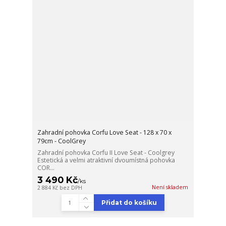
Zahradní pohovka Corfu Love Seat - 128 x 70 x
79cm - CoolGrey
Zahradní pohovka Corfu II Love Seat - Coolgrey
Estetická a velmi atraktivní dvoumístná pohovka
COR...
3 490 Kč
/
ks
Není skladem
2 884 Kč
bez DPH
Přidat do košíku