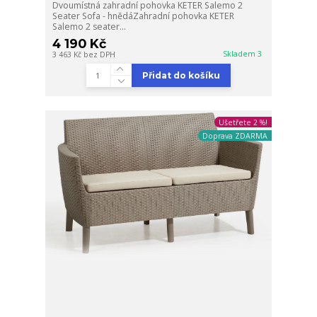
Dvoumístná zahradní pohovka KETER Salemo 2
Seater Sofa - hnědáZahradní pohovka KETER
Salemo 2 seater...
4 190 Kč
Skladem 3
3 463 Kč
bez DPH
Přidat do košíku
Ušetřete 2 %!
Doprava ZDARMA