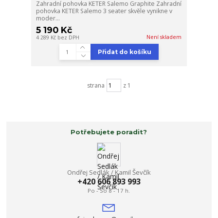
Zahradní pohovka KETER Salemo Graphite Zahradní
pohovka KETER Salemo 3 seater skvěle vynikne v
moder...
5 190 Kč
Není skladem
4 289 Kč
bez DPH
Přidat do košíku
strana
z 1
Potřebujete poradit?
Ondřej Sedlák / Kamil Ševčík
+420 606 893 993
Po - So 8 - 17 h.