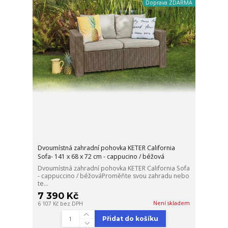
Doprava ZDARMA
Dvoumístná zahradní pohovka KETER California
Sofa- 141 x 68 x 72 cm - cappucino / béžová
Dvoumístná zahradní pohovka KETER California Sofa
- cappuccino / béžováProměňte svou zahradu nebo
te...
7 390 Kč
Není skladem
6 107 Kč
bez DPH
Přidat do košíku