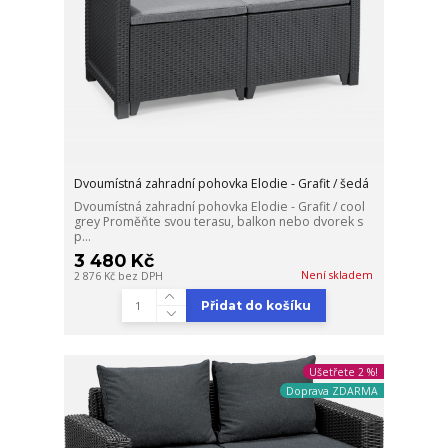
Dvoumístná zahradní pohovka Elodie - Grafit / šedá
Dvoumístná zahradní pohovka Elodie - Grafit / cool
grey Proměňte svou terasu, balkon nebo dvorek s
p...
3 480 Kč
Není skladem
2 876 Kč
bez DPH
Přidat do košíku
Ušetřete 2 %!
Doprava ZDARMA