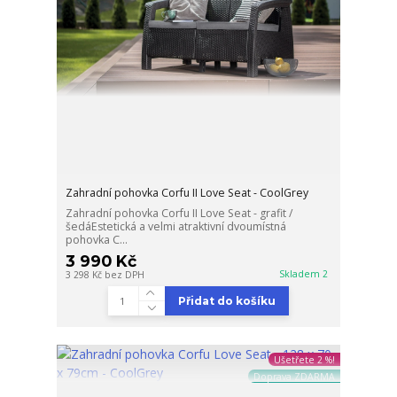
Zahradní pohovka Corfu II Love Seat - CoolGrey
Zahradní pohovka Corfu II Love Seat - grafit /
šedáEstetická a velmi atraktivní dvoumístná
pohovka C...
3 990 Kč
Skladem 2
3 298 Kč
bez DPH
Přidat do košíku
Ušetřete 2 %!
Doprava ZDARMA