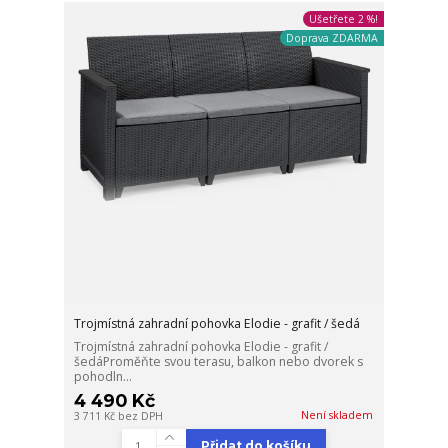
Ušetřete 2 %!
Doprava ZDARMA
Trojmístná zahradní pohovka Elodie - grafit / šedá
Trojmístná zahradní pohovka Elodie - grafit /
šedáProměňte svou terasu, balkon nebo dvorek s
pohodln...
4 490 Kč
Není skladem
3 711 Kč
bez DPH
Přidat do košíku