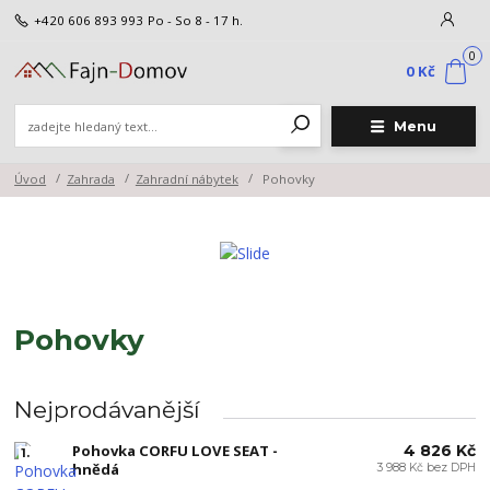
+420 606 893 993
Po - So 8 - 17 h.
0
0 Kč
Menu
Úvod
Zahrada
Zahradní nábytek
Pohovky
Pohovky
Nejprodávanější
Pohovka CORFU LOVE SEAT -
4 826 Kč
1.
hnědá
3 988 Kč bez DPH