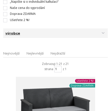
„Napište si o individuální kalkulaci“
Naše cena do vyprodání
Doprava ZDARMA
Ušetřete 2 %!
výrobce
Nejnovější
Nejlevnější
Nejdražší
Zobrazuji 1-21 z 21
strana
z 1
Ušetřete 2 %!
Doprava ZDARMA