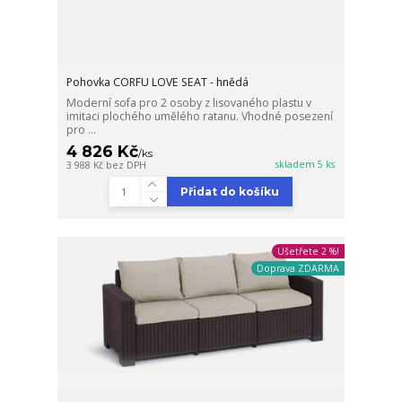
Pohovka CORFU LOVE SEAT - hnědá
Moderní sofa pro 2 osoby z lisovaného plastu v
imitaci plochého umělého ratanu. Vhodné posezení
pro ...
4 826 Kč
/
ks
skladem 5 ks
3 988 Kč
bez DPH
Přidat do košíku
Ušetřete 2 %!
Doprava ZDARMA