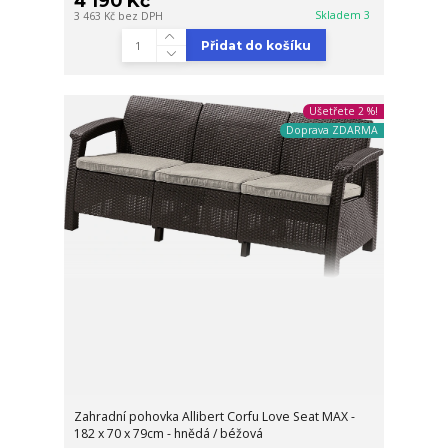
4 190 Kč
Skladem 3
3 463 Kč
bez DPH
Přidat do košíku
Ušetřete 2 %!
Doprava ZDARMA
Zahradní pohovka Allibert Corfu Love Seat MAX -
182 x 70 x 79cm - hnědá / béžová