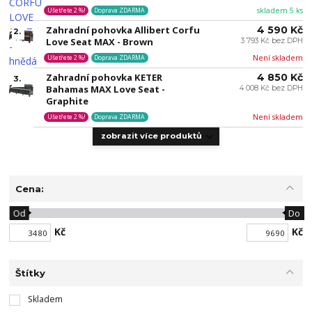
skladem 5 ks
Ušetřete 2 %!
Doprava ZDARMA
Zahradní pohovka Allibert Corfu
4 590 Kč
2.
Love Seat MAX - Brown
3 793 Kč bez DPH
Není skladem
Ušetřete 2 %!
Doprava ZDARMA
Zahradní pohovka KETER
4 850 Kč
3.
Bahamas MAX Love Seat -
4 008 Kč bez DPH
Graphite
Není skladem
Ušetřete 2 %!
Doprava ZDARMA
zobrazit více produktů
Cena:
Od
Do
Kč
Kč
Štítky
Skladem