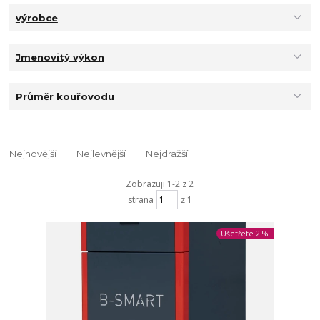
výrobce
Jmenovitý výkon
Průměr kouřovodu
Nejnovější
Nejlevnější
Nejdražší
Zobrazuji 1-2 z 2
strana
z 1
Ušetřete 2 %!