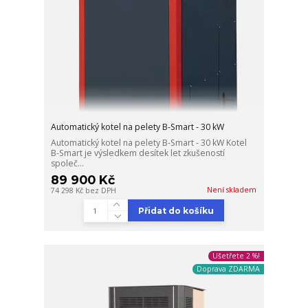
Automatický kotel na pelety B-Smart - 30 kW
Automatický kotel na pelety B-Smart - 30 kW Kotel
B-Smart je výsledkem desítek let zkušeností
společ...
89 900 Kč
Není skladem
74 298 Kč
bez DPH
Přidat do košíku
Ušetřete 2 %!
Doprava ZDARMA