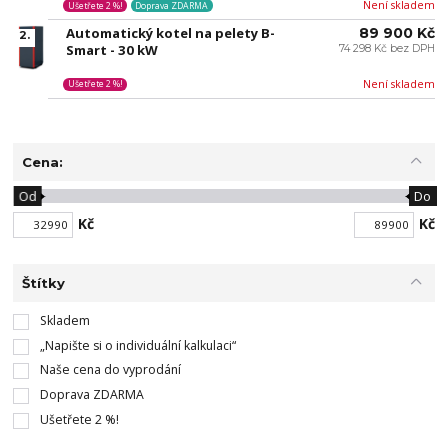
Není skladem
Ušetřete 2 %!
Doprava ZDARMA
Automatický kotel na pelety B-
89 900 Kč
2.
Smart - 30 kW
74 298 Kč bez DPH
Není skladem
Ušetřete 2 %!
Cena:
Od
Do
Kč
Kč
Štítky
Skladem
„Napište si o individuální kalkulaci“
Naše cena do vyprodání
Doprava ZDARMA
Ušetřete 2 %!