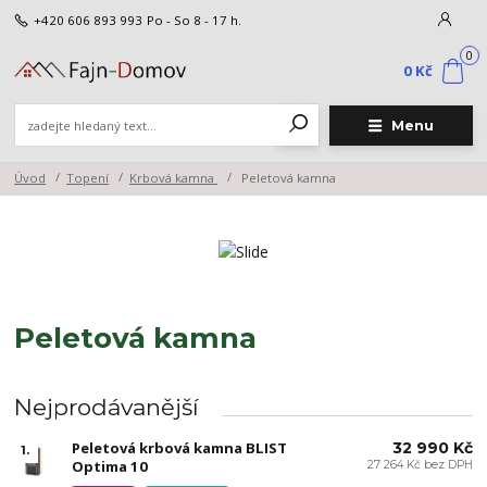
+420 606 893 993
Po - So 8 - 17 h.
0
0 Kč
Menu
Úvod
Topení
Krbová kamna
Peletová kamna
Peletová kamna
Nejprodávanější
Peletová krbová kamna BLIST
32 990 Kč
1.
Optima 10
27 264 Kč bez DPH