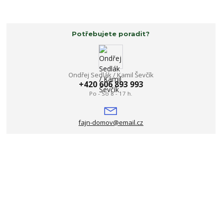
Potřebujete poradit?
Ondřej Sedlák / Kamil Ševčík
+420 606 893 993
Po - So 8 - 17 h.
fajn-domov@email.cz