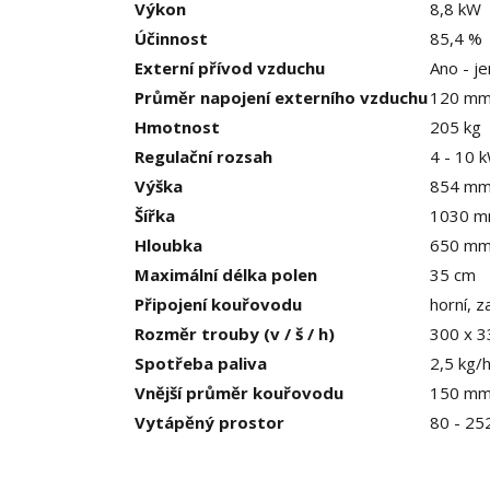
Výkon
8,8 kW
Účinnost
85,4 %
Externí přívod vzduchu
Ano - j
Průměr napojení externího vzduchu
120 m
Hmotnost
205 kg
Regulační rozsah
4 - 10 
Výška
854 m
Šířka
1030 
Hloubka
650 m
Maximální délka polen
35 cm
Připojení kouřovodu
horní, z
Rozměr trouby (v / š / h)
300 x 
Spotřeba paliva
2,5 kg/
Vnější průměr kouřovodu
150 m
Vytápěný prostor
80 - 25