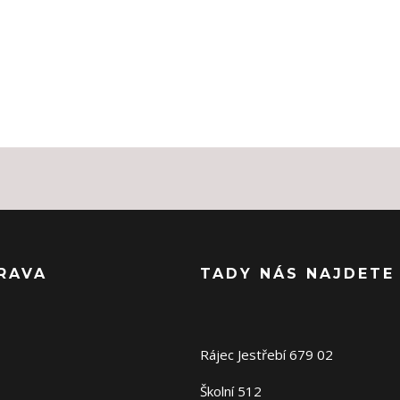
RAVA
TADY NÁS NAJDETE
Rájec Jestřebí 679 02
Školní 512