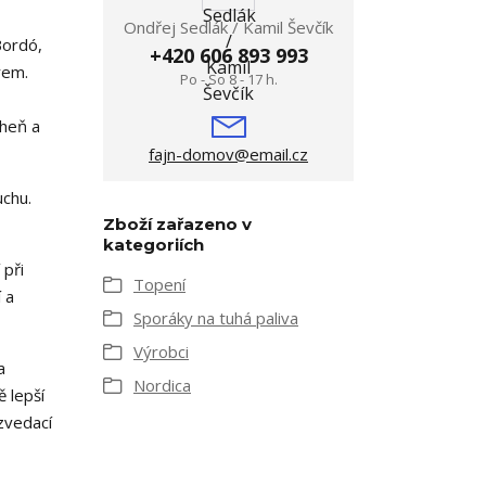
Ondřej Sedlák / Kamil Ševčík
Bordó,
+420 606 893 993
rem.
Po - So 8 - 17 h.
oheň a
fajn-domov@email.cz
uchu.
Zboží zařazeno v
kategoriích
 při
Topení
 a
Sporáky na tuhá paliva
Výrobci
a
Nordica
 lepší
zvedací