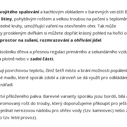
vojitého spalování
a kachlovým obkladem v barevných verzích 
litiny
, pohyblivým roštem a velkou troubou na pečení s teplomě
telné kruhy, umožňující vaření na otevřeném ohni. Tak může
íky proskleným dvířkám si můžete dopřát krásný pohled na hořící 
prostor na sušení, rozmrazování a ohřívání jídel
.
ásobníku dřeva a přesnou regulaci primárního a sekundárního vzd
 plotně nebo v
zadní části.
ují povrchovou teplotu, čímž šetří místo a brání možnosti popálení
é madlo, které sporák zdobí a zároveň se dá využít pro odkládání
nářadí.
ví přiloženého paliva. Barevné varianty sporáku jsou: bordó, bílá 
chromovaný rošt do trouby, který doporučujeme přikoupit pro ještě
objednat nerezovou nádobu pro ohřev vody (tzv. kamnovec) nebo 
 tzv. letní provoz).