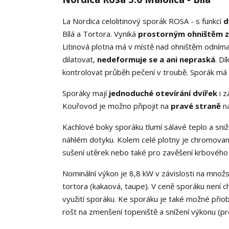
La Nordica celolitinový sporák ROSA - s funkcí
d
Bílá a Tortora. Vyniká
prostorným ohništěm z 
Litinová plotna má v místě nad ohništěm odníma
dilatovat,
nedeformuje se a ani nepraská
. D
kontrolovat průběh pečení v troubě. Sporák má
Sporáky mají
jednoduché otevírání dvířek
i z
Kouřovod je možno připojit na
pravé straně
na
Kachlové boky sporáku tlumí sálavé teplo a sniž
náhlém dotyku. Kolem celé plotny je chromovan
sušení utěrek nebo také pro zavěšení krbového 
Nominální výkon je 8,8 kW v závislosti na množst
tortora (kakaová, taupe). V ceně sporáku není 
využití sporáku. Ke sporáku je také možné při
rošt na zmenšení topeniště a snížení výkonu (pro