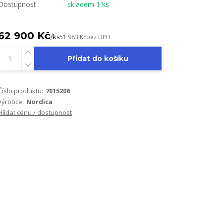
Dostupnost
skladem 1 ks
62 900 Kč
/
ks
51 983 Kč
bez DPH
Přidat do košíku
Číslo produktu:
7015206
výrobce:
Nordica
Hlídat cenu / dostupnost