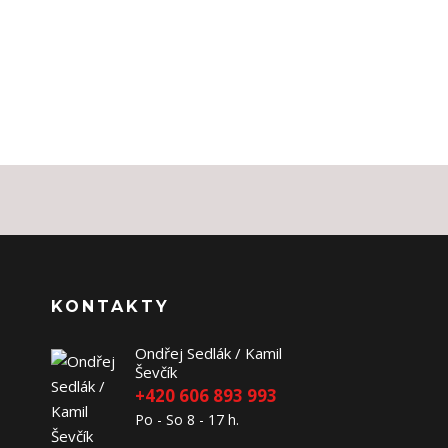
KONTAKTY
Ondřej Sedlák / Kamil
Ševčík
+420 606 893 993
Po - So 8 - 17 h.