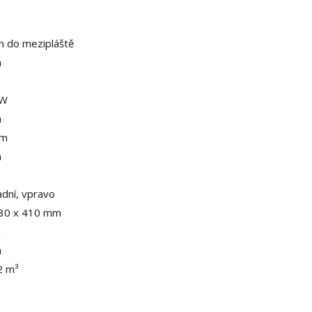
en do mezipláště
m
kW
m
mm
m
adní, vpravo
330 x 410 mm
h
m
2 m³