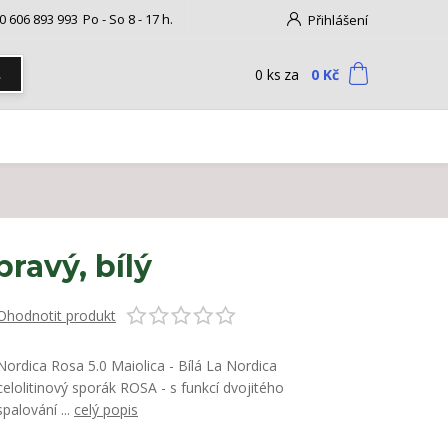
0 606 893 993
Po - So 8 - 17 h.
Přihlášení
0
ks
za
0 Kč
t
ravý, bílý
Ohodnotit produkt
Nordica Rosa 5.0 Maiolica - Bílá La Nordica
celolitinový sporák ROSA - s funkcí dvojitého
spalování ...
celý popis