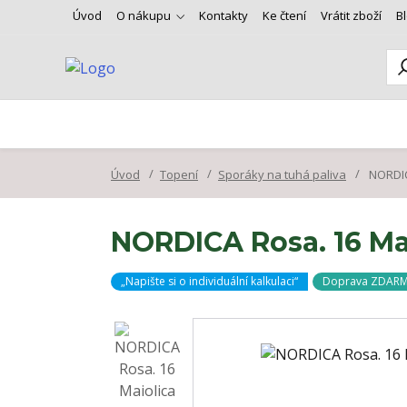
Úvod
O nákupu
Kontakty
Ke čtení
Vrátit zboží
B
Úvod
Topení
Sporáky na tuhá paliva
NORDICA
NORDICA Rosa. 16 Mai
„Napište si o individuální kalkulaci“
Doprava ZDAR