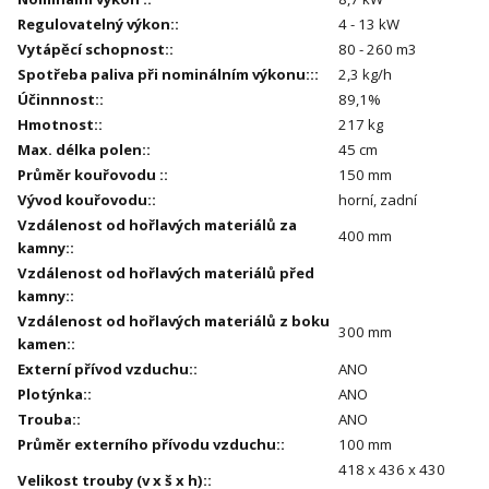
Regulovatelný výkon:
:
4 - 13 kW
Vytápěcí schopnost:
:
80 - 260 m3
Spotřeba paliva při nominálním výkonu::
:
2,3 kg/h
Účinnnost:
:
89,1%
Hmotnost:
:
217 kg
Max. délka polen:
:
45 cm
Průměr kouřovodu :
:
150 mm
Vývod kouřovodu:
:
horní, zadní
Vzdálenost od hořlavých materiálů za
400 mm
kamny:
:
Vzdálenost od hořlavých materiálů před
kamny:
:
Vzdálenost od hořlavých materiálů z boku
300 mm
kamen:
:
Externí přívod vzduchu:
:
ANO
Plotýnka:
:
ANO
Trouba:
:
ANO
Průměr externího přívodu vzduchu:
:
100 mm
418 x 436 x 430
Velikost trouby (v x š x h):
: