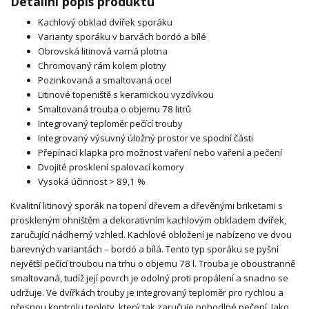
Detailní popis produktu
Kachlový obklad dvířek sporáku
Varianty sporáku v barvách bordó a bílé
Obrovská litinová varná plotna
Chromovaný rám kolem plotny
Pozinkovaná a smaltovaná ocel
Litinové topeniště s keramickou vyzdívkou
Smaltovaná trouba o objemu 78 litrů
Integrovaný teploměr pečící trouby
Integrovaný výsuvný úložný prostor ve spodní části
Přepínací klapka pro možnost vaření nebo vaření a pečení
Dvojité prosklení spalovací komory
Vysoká účinnost > 89,1 %
Kvalitní litinový sporák na topení dřevem a dřevěnými briketami s
proskleným ohništěm a dekorativním kachlovým obkladem dvířek,
zaručující nádherný vzhled. Kachlové obložení je nabízeno ve dvou
barevných variantách – bordó a bílá. Tento typ sporáku se pyšní
největší pečící troubou na trhu o objemu 78 l. Trouba je oboustranně
smaltovaná, tudíž její povrch je odolný proti propálení a snadno se
udržuje. Ve dvířkách trouby je integrovaný teploměr pro rychlou a
přesnou kontrolu teploty, který tak zaručuje pohodlné pečení. Jako