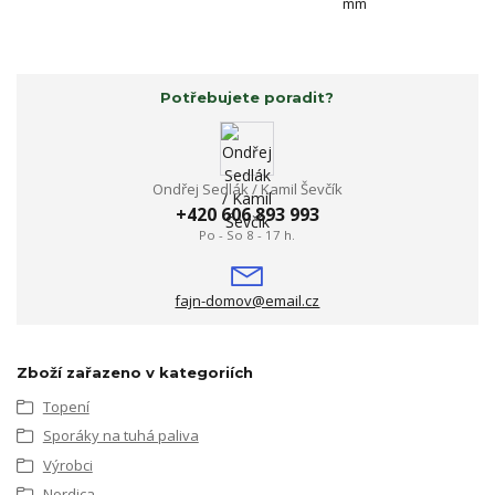
mm
Potřebujete poradit?
Ondřej Sedlák / Kamil Ševčík
+420 606 893 993
Po - So 8 - 17 h.
fajn-domov@email.cz
Zboží zařazeno v kategoriích
Topení
Sporáky na tuhá paliva
Výrobci
Nordica