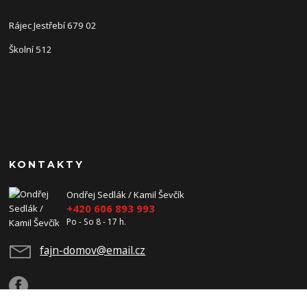
Rájec Jestřebí 679 02
Školní 512
KONTAKTY
Ondřej Sedlák / Kamil Ševčík
+420 606 893 993
Po - So 8 - 17 h.
fajn-domov@email.cz