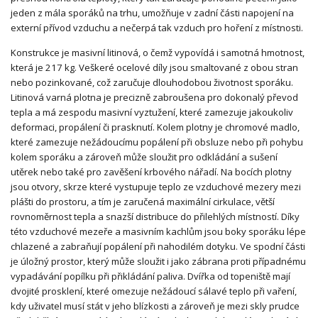
jeden z mála sporáků na trhu, umožňuje v zadní části napojení na
externí přívod vzduchu a nečerpá tak vzduch pro hoření z místnosti.
Konstrukce je masivní litinová, o čemž vypovídá i samotná hmotnost,
která je 217 kg. Veškeré ocelové díly jsou smaltované z obou stran
nebo pozinkované, což zaručuje dlouhodobou životnost sporáku.
Litinová varná plotna je precizně zabroušena pro dokonalý převod
tepla a má zespodu masivní vyztužení, které zamezuje jakoukoliv
deformaci, propálení či prasknutí. Kolem plotny je chromové madlo,
které zamezuje nežádoucímu popálení při obsluze nebo při pohybu
kolem sporáku a zároveň může sloužit pro odkládání a sušení
utěrek nebo také pro zavěšení krbového nářadí. Na bocích plotny
jsou otvory, skrze které vystupuje teplo ze vzduchové mezery mezi
plášti do prostoru, a tím je zaručená maximální cirkulace, větší
rovnoměrnost tepla a snazší distribuce do přilehlých místností. Díky
této vzduchové mezeře a masivním kachlům jsou boky sporáku lépe
chlazené a zabraňují popálení při nahodilém dotyku. Ve spodní části
je úložný prostor, který může sloužit i jako zábrana proti případnému
vypadávání popílku při přikládání paliva. Dvířka od topeniště mají
dvojité prosklení, které omezuje nežádoucí sálavé teplo při vaření,
kdy uživatel musí stát v jeho blízkosti a zároveň je mezi skly prudce