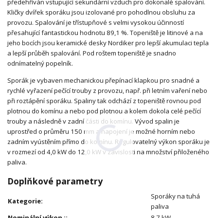
předehříván vstupující sekundární vzduch pro dokonalé spalování.
Kličky dvířek sporáku jsou izolované pro pohodlnou obsluhu za
provozu. Spalování je třístupňové s velmi vysokou účinností
přesahující fantastickou hodnotu 89,1 %. Topeniště je litinové a na
jeho bocích jsou keramické desky Nordiker pro lepší akumulaci tepla
a lepší průběh spalování. Pod roštem topeniště je snadno
odnímatelný popelník.
Sporák je vybaven mechanickou přepínací klapkou pro snadné a
rychlé vyřazení pečící trouby z provozu, např. při letním vaření nebo
při roztápění sporáku. Spaliny tak odchází z topeniště rovnou pod
plotnou do komínu a nebo pod plotnou a kolem dokola celé pečící
trouby a následně v zadní části do komínu. Vývod spalin je
uprostřed o průměru 150 mm a napojení je možné horním nebo
zadním vyústěním přímo do komínu. Regulovatelný výkon sporáku je
v rozmezí od 4,0 kW do 12,0 kW v závislosti na množství přiloženého
paliva.
Doplňkové parametry
Sporáky na tuhá
Kategorie
:
paliva
Nominální výkon :
:
8,7 kW