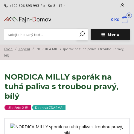
+420 606 893 993
Po - So 8 - 17 h.
0
0 Kč
Menu
Úvod
Topení
NORDICA MILLY sporák na tuhá paliva s troubou pravý,
bílý
NORDICA MILLY sporák na
tuhá paliva s troubou pravý,
bílý
Ušetřete 2 %!
Doprava ZDARMA