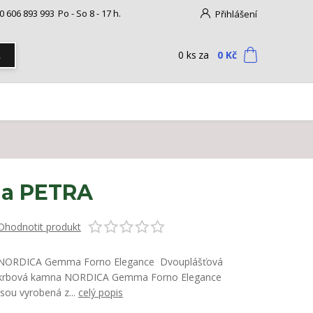
0 606 893 993
Po - So 8 - 17 h.
Přihlášení
0
ks
za
0 Kč
t
na PETRA
Ohodnotit produkt
NORDICA Gemma Forno Elegance Dvouplášťová
krbová kamna NORDICA Gemma Forno Elegance
jsou vyrobená z...
celý popis