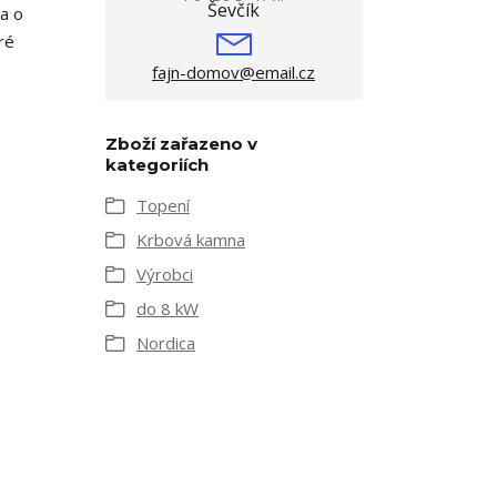
a o
ré
fajn-domov@email.cz
Zboží zařazeno v
kategoriích
Topení
Krbová kamna
Výrobci
do 8 kW
Nordica