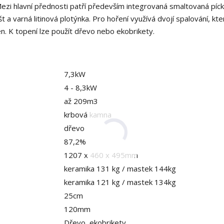
i hlavní přednosti patří především integrovaná smaltovaná píck
št a varná litinová plotýnka. Pro hoření využívá dvojí spalování, kte
n. K topení lze použít dřevo nebo ekobrikety.
7,3kW
4 - 8,3kW
až 209m3
krbová kamna
dřevo
87,2%
1207 x 460 x 495mm
keramika 131 kg / mastek 144kg
keramika 121 kg / mastek 134kg
25cm
120mm
Dřevo, ekobrikety