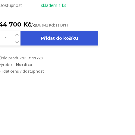
Dostupnost
skladem 1 ks
44 700 Kč
/
ks
36 942 Kč
bez DPH
Přidat do košíku
Číslo produktu:
7111723
výrobce:
Nordica
Hlídat cenu / dostupnost