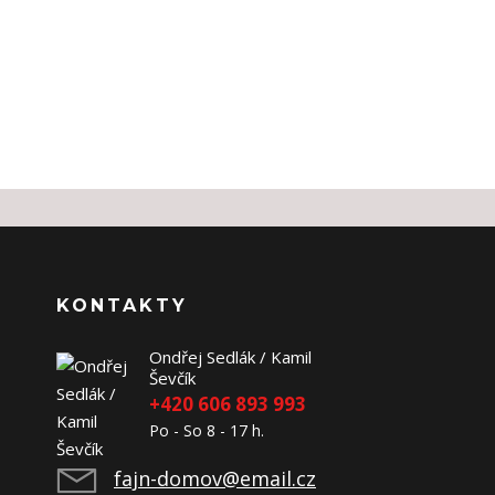
KONTAKTY
Ondřej Sedlák / Kamil
Ševčík
+420 606 893 993
Po - So 8 - 17 h.
fajn-domov@email.cz