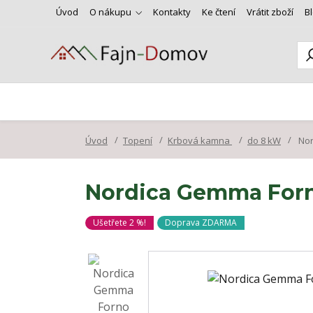
Úvod
O nákupu
Kontakty
Ke čtení
Vrátit zboží
B
Úvod
Topení
Krbová kamna
do 8 kW
Nor
Nordica Gemma Forn
Ušetřete 2 %!
Doprava ZDARMA