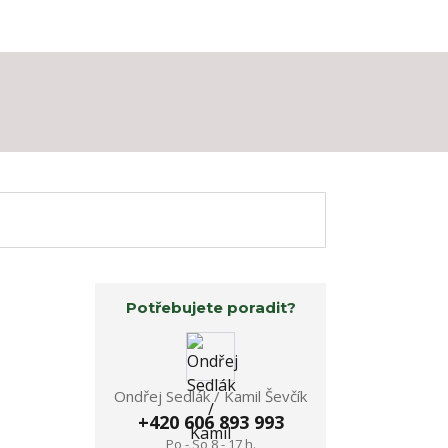
Potřebujete poradit?
Ondřej Sedlák / Kamil Ševčík
+420 606 893 993
Po - So 8 - 17 h.