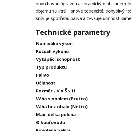
povrchovou úpravou a keramickým obkladem. Mez
objemu 19 litrů, litinové topeniště, pohyblivý ro
snižuje spotřebu paliva a zvyšuje účinnost kame
Technické parametry
Nominální výkon
Rozsah výkonu
Vytápěcí schopnost
Typ produktu
Palivo
Účinnost
Rozměr - V x Š x H
Váha s obalem (Brutto)
Váha bez obalu (Netto)
Max. délka polena
Ø kouřovodu
Povolená paliva