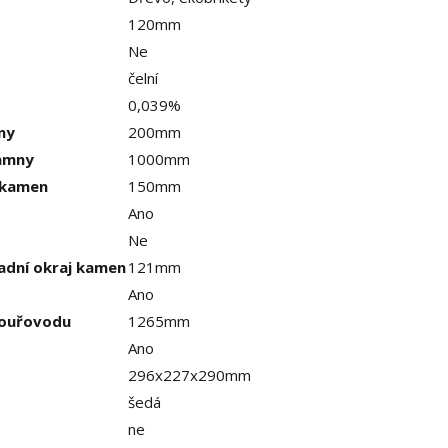
120mm
Ne
čelní
0,039%
ny
200mm
kamny
1000mm
 kamen
150mm
Ano
Ne
adní okraj kamen
121mm
Ano
kouřovodu
1265mm
Ano
296x227x290mm
šedá
ne