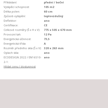
Příkládaní:
přední / boční
Vytápěcí schopnost:
105 m2
Délka polen:
60 cm
Způsob vytápění:
teplovzdušný
Deflektor:
ano
Certifikace:
CE
Celkové rozměry (Š x H x V):
775 x 505 x 670 mm
Provozní tah:
12 Pa
Energetická účinnost:
73,5
Energetická třída:
A
Rozměr předního skla (Š x V):
320 x 263 mm
Oplach skla:
ano
ECODESIGN 2022 / EN16510-
ano
2-1:
Hlídat cenu / dostupnost