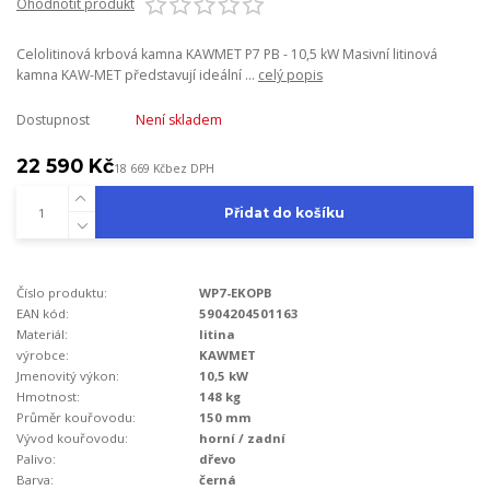
Ohodnotit produkt
Celolitinová krbová kamna KAWMET P7 PB - 10,5 kW Masivní litinová
kamna KAW-MET představují ideální ...
celý popis
Dostupnost
Není skladem
22 590 Kč
18 669 Kč
bez DPH
Přidat do košíku
Číslo produktu:
WP7-EKOPB
EAN kód:
5904204501163
Materiál:
litina
výrobce:
KAWMET
Jmenovitý výkon:
10,5 kW
Hmotnost:
148 kg
Průměr kouřovodu:
150 mm
Vývod kouřovodu:
horní / zadní
Palivo:
dřevo
Barva:
černá