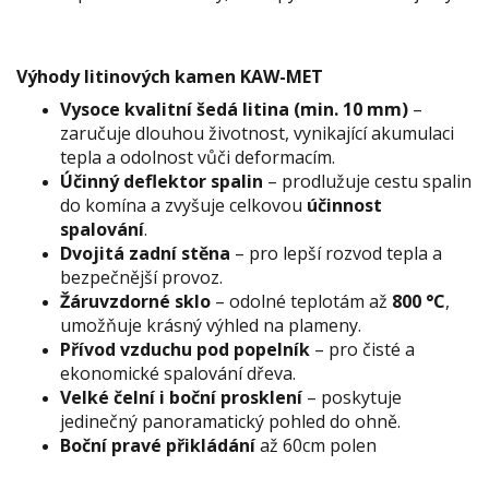
Výhody litinových kamen KAW-MET
Vysoce kvalitní šedá litina (min. 10 mm)
–
zaručuje dlouhou životnost, vynikající akumulaci
tepla a odolnost vůči deformacím.
Účinný deflektor spalin
– prodlužuje cestu spalin
do komína a zvyšuje celkovou
účinnost
spalování
.
Dvojitá zadní stěna
– pro lepší rozvod tepla a
bezpečnější provoz.
Žáruvzdorné sklo
– odolné teplotám až
800 °C
,
umožňuje krásný výhled na plameny.
Přívod vzduchu pod popelník
– pro čisté a
ekonomické spalování dřeva.
Velké čelní i boční prosklení
– poskytuje
jedinečný panoramatický pohled do ohně.
Boční pravé přikládání
až 60cm polen