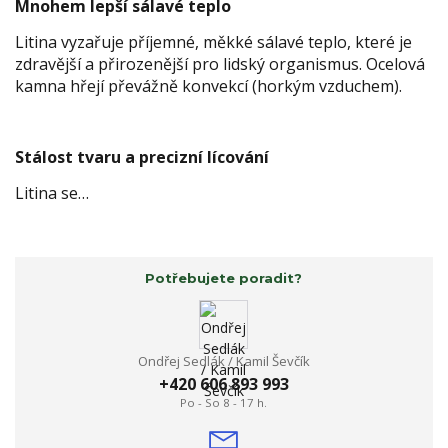
Mnohem lepší sálavé teplo
Litina vyzařuje příjemné, měkké sálavé teplo, které je
zdravější a přirozenější pro lidský organismus. Ocelová
kamna hřejí převážně konvekcí (horkým vzduchem).
Stálost tvaru a precizní lícování
Litina se…
Potřebujete poradit?
Ondřej Sedlák / Kamil Ševčík
+420 606 893 993
Po - So 8 - 17 h.