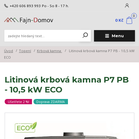
+420 606 893 993
Po - So 8 - 17 h.
0
0 Kč
Menu
Úvod
Topení
Krbová kamna
Litinová krbová kamna P7 PB - 10,5 kW
ECO
Litinová krbová kamna P7 PB
- 10,5 kW ECO
Ušetřete 2 %!
Doprava ZDARMA