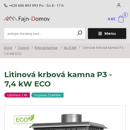
+420 606 893 993
Po - So 8 - 17 h.
0
0 Kč
Menu
Úvod
Topení
Krbová kamna
do 8 kW
Litinová krbová kamna P3 -
7,4 kW ECO
Litinová krbová kamna P3 -
7,4 kW ECO
Ušetřete 2 %!
Doprava ZDARMA