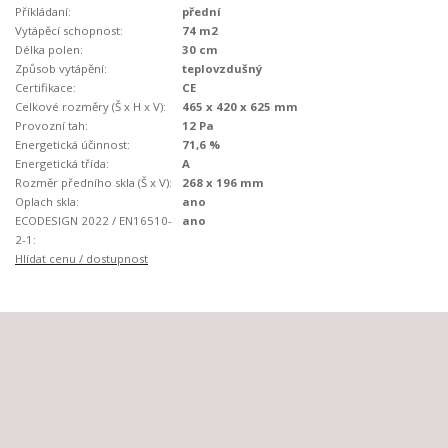
Příkládaní:
přední
Vytápěcí schopnost:
74 m2
Délka polen:
30 cm
Způsob vytápění:
teplovzdušný
Certifikace:
CE
Celkové rozměry (Š x H x V):
465 x 420 x 625 mm
Provozní tah:
12 Pa
Energetická účinnost:
71,6 %
Energetická třída:
A
Rozměr předního skla (Š x V):
268 x 196 mm
Oplach skla:
ano
ECODESIGN 2022 / EN16510-
ano
2-1:
Hlídat cenu / dostupnost