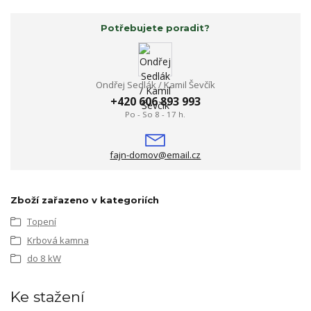
Potřebujete poradit?
Ondřej Sedlák / Kamil Ševčík
+420 606 893 993
Po - So 8 - 17 h.
fajn-domov@email.cz
Zboží zařazeno v kategoriích
Topení
Krbová kamna
do 8 kW
Ke stažení