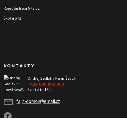
Rájec Jestřebí 679 02
Školní 512
KONTAKTY
Ondřej Sedlák / Kamil Ševčík
+420 606 893 993
Po - So 8 - 17 h.
fajn-domov@email.cz