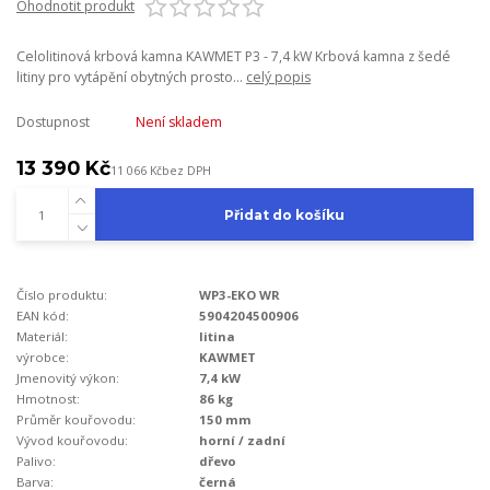
Ohodnotit produkt
Celolitinová krbová kamna KAWMET P3 - 7,4 kW Krbová kamna z šedé
litiny pro vytápění obytných prosto...
celý popis
Dostupnost
Není skladem
13 390 Kč
11 066 Kč
bez DPH
Přidat do košíku
Číslo produktu:
WP3-EKO WR
EAN kód:
5904204500906
Materiál:
litina
výrobce:
KAWMET
Jmenovitý výkon:
7,4 kW
Hmotnost:
86 kg
Průměr kouřovodu:
150 mm
Vývod kouřovodu:
horní / zadní
Palivo:
dřevo
Barva:
černá