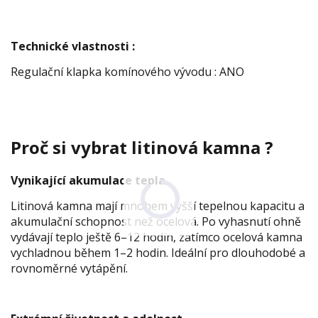
Technické vlastnosti :
Regulační klapka komínového vývodu : ANO
Proč si vybrat litinová kamna ?
Vynikající akumulace tepla
Litinová kamna mají mnohem vyšší tepelnou kapacitu a
akumulační schopnost než ocelová. Po vyhasnutí ohně
vydávají teplo ještě 6–12 hodin, zatímco ocelová kamna
vychladnou během 1–2 hodin. Ideální pro dlouhodobé a
rovnoměrné vytápění.