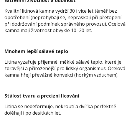
Extrémní životnost a odolnost
Kvalitní litinová kamna vydrží 30 i více let téměř bez
opotřebení (neprohýbají se, nepraskají při přetopení -
při dodržování podmínek správného provozu). Ocelová
kamna mají životnost obvykle 10–20 let.
Mnohem lepší sálavé teplo
Litina vyzařuje příjemné, měkké sálavé teplo, které je
zdravější a přirozenější pro lidský organismus. Ocelová
kamna hřejí převážně konvekcí (horkým vzduchem).
Stálost tvaru a precizní lícování
Litina se nedeformuje, nekroutí a dvířka perfektně
doléhají i po desítkách let.