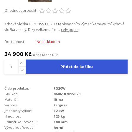
Ohodnotit produkt
Krbová vložka FERGUSS FG 20 s teplovodním výměníkemKvalitní krbová
vložka z litiny. Díky velkému 4 m...
celý popis
Dostupnost
Není skladem
34 900 Kč
28 843 Kč
bez DPH
Přidat do košíku
Číslo produktu:
FG20W
EAN kód:
8606107095028
Materiál:
litina
výrobce:
Ferguss
Jmenovitý výkon:
12 kW
Hmotnost:
125 kg
Průměr kouřovodu:
180 mm
Vývod kouřovodu:
horní