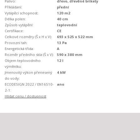
Palivo:
dřevo, dřevěné brikety
Příkládaní:
přední
Vytápěcí schopnost:
120 m2
Délka polen:
40 cm
Způsob vytápění:
teplovodní
Certifikace:
CE
Celkové rozměry (Š x H x V):
693 x 525 x 522 mm
Provozní tah:
13 Pa
Energetická třída:
A
Rozměr předního skla (Š x V):
590 x 380 mm
Objem teplovodního
12 l
výměníku:
Jmenovitý výkon přenesený
4 kW
do vody:
ECODESIGN 2022 / EN16510-
ano
2-1:
Hlídat cenu / dostupnost