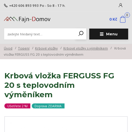
+420 606 893 993
Po - So 8 - 17 h.
0
0 Kč
Menu
Úvod
Topení
Krbové vložky
Krbové vložky s výměníkem
Krbová
vložka FERGUSS FG 20 s teplovodním výměníkem
Krbová vložka FERGUSS FG
20 s teplovodním
výměníkem
Ušetřete 2 %!
Doprava ZDARMA