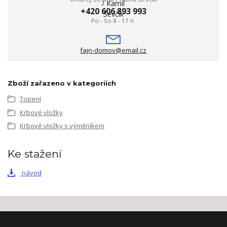
+420 606 893 993
Po - So 8 - 17 h.
fajn-domov@email.cz
Zboží zařazeno v kategoriích
Topení
Krbové vložky
Krbové vložky s výměníkem
Ke stažení
návod