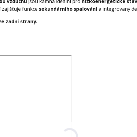
du vzduchu
jsou kamna ideální pro
nízkoenergetické sta
í zajišťuje funkce
sekundárního spalování
a integrovaný def
ze zadní strany.