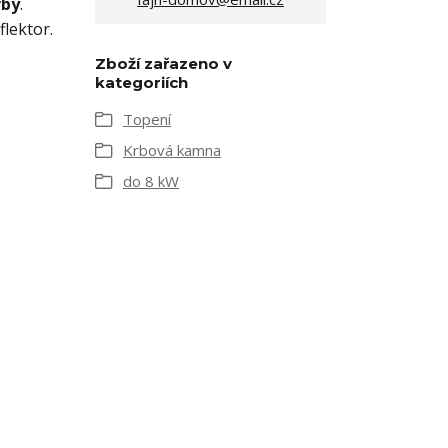
vby
.
lektor.
Zboží zařazeno v
kategoriích
Topení
Krbová kamna
do 8 kW