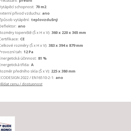
Příkládaní:
přední
Vytápěcí schopnost:
70 m2
externí přívod vzduchu:
ano
Způsob vytápění:
teplovzdušný
Deflektor:
ano
Rozměry topeniště (Š x H x V):
360 x 220 x 365 mm
Certifikace:
CE
Celkové rozměry (Š x H x V):
383 x 394 x 879 mm
Provozní tah:
12 Pa
Energetická účinnost:
81 %
Energetická třída:
A
Rozměr předního skla (Š x V):
225 x 380 mm
ECODESIGN 2022 / EN16510-2-1:
ano
Hlídat cenu / dostupnost