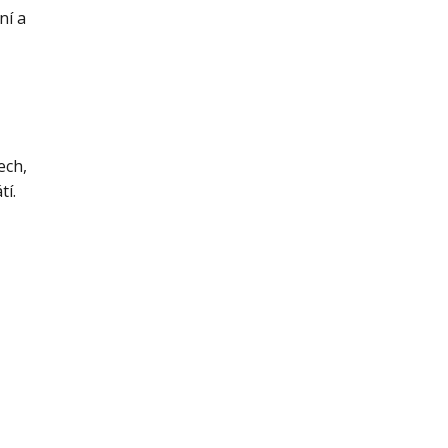
ní a
ech,
tí.