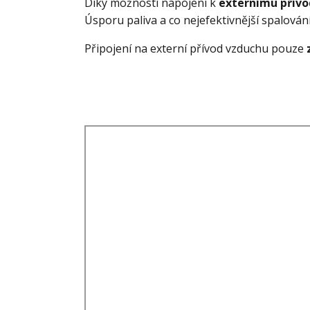
Díky možnosti napojení k
externímu přívo
Úsporu paliva a co nejefektivnější spalován
Připojení na externí přívod vzduchu pouze