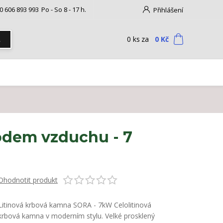
0 606 893 993
Po - So 8 - 17 h.
Přihlášení
0
ks
za
0 Kč
t
odem vzduchu - 7
Ohodnotit produkt
Litinová krbová kamna SORA - 7kW Celolitinová
krbová kamna v moderním stylu. Velké prosklený