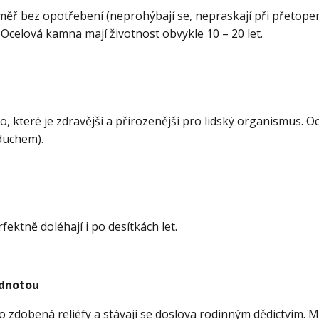
téměř bez opotřebení (neprohýbají se, nepraskají při přetopen
celová kamna mají životnost obvykle 10 – 20 let.
o, které je zdravější a přirozenější pro lidský organismus. O
duchem).
fektně doléhají i po desítkách let.
odnotou
o zdobená reliéfy a stávají se doslova rodinným dědictvím.