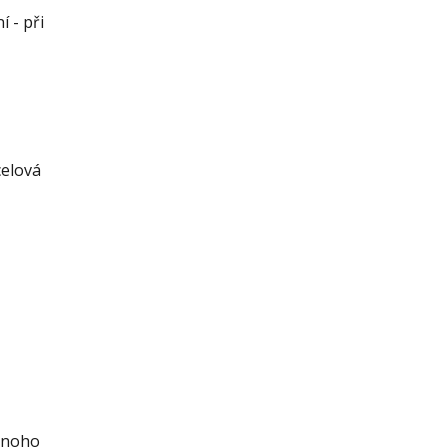
í - při
celová
 Mnoho