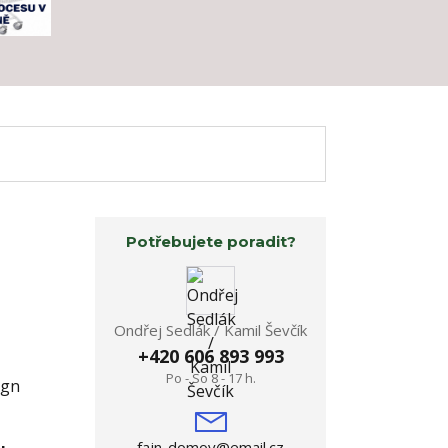
Potřebujete poradit?
Ondřej Sedlák / Kamil Ševčík
+420 606 893 993
Po - So 8 - 17 h.
ign
fajn-domov@email.cz