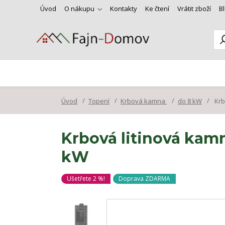
Úvod
O nákupu
Kontakty
Ke čtení
Vrátit zboží
B
Úvod
Topení
Krbová kamna
do 8 kW
Krb
Krbová litinová kam
kW
Ušetřete 2 %!
Doprava ZDARMA