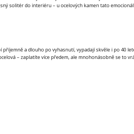
krásný solitér do interiéru – u ocelových kamen tato emocionál
í příjemně a dlouho po vyhasnutí, vypadají skvěle i po 40 let
ocelová – zaplatíte více předem, ale mnohonásobně se to vrá