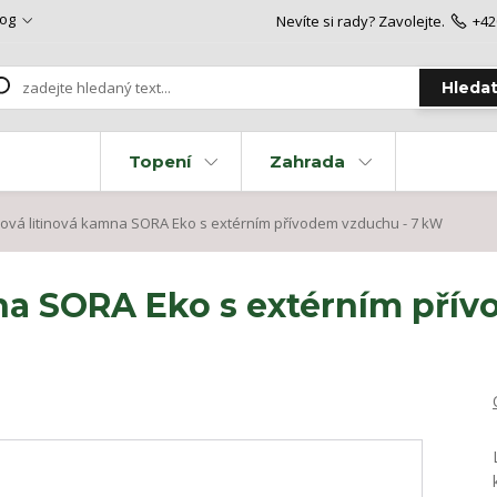
log
Nevíte si rady? Zavolejte.
+42
Hleda
Topení
Zahrada
ová litinová kamna SORA Eko s extérním přívodem vzduchu - 7 kW
na SORA Eko s extérním přív