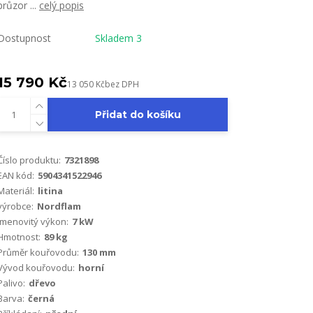
průzor ...
celý popis
Dostupnost
Skladem 3
15 790 Kč
13 050 Kč
bez DPH
Přidat do košíku
Číslo produktu:
7321898
EAN kód:
5904341522946
Materiál:
litina
výrobce:
Nordflam
Jmenovitý výkon:
7 kW
Hmotnost:
89 kg
Průměr kouřovodu:
130 mm
Vývod kouřovodu:
horní
Palivo:
dřevo
Barva:
černá