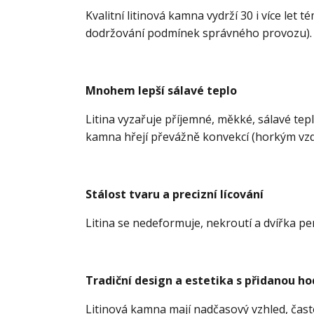
Kvalitní litinová kamna vydrží 30 i více let 
dodržování podmínek správného provozu). O
Mnohem lepší sálavé teplo
Litina vyzařuje příjemné, měkké, sálavé tepl
kamna hřejí převážně konvekcí (horkým vz
Stálost tvaru a precizní lícování
Litina se nedeformuje, nekroutí a dvířka per
Tradiční design a estetika s přidanou h
Litinová kamna mají nadčasový vzhled, čast