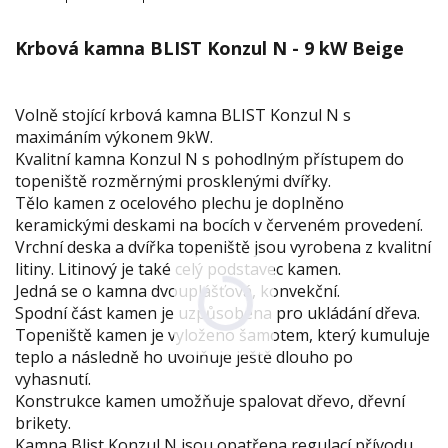
Krbová kamna BLIST Konzul N - 9 kW Beige
Volně stojící krbová kamna BLIST Konzul N s
maximáním výkonem 9kW.
Kvalitní kamna Konzul N s pohodlným přístupem do
topeniště rozměrnými prosklenými dvířky.
Tělo kamen z ocelového plechu je doplněno
keramickými deskami na bocích v červeném provedení.
Vrchní deska a dvířka topeniště jsou vyrobena z kvalitní
litiny. Litinový je také celý podstavec kamen.
Jedná se o kamna dvouplášťová, konvekční.
Spodní část kamen je uzpůsobena pro ukládání dřeva.
Topeniště kamen je vyloženo šamotem, který kumuluje
teplo a následně ho uvolňuje ještě dlouho po
vyhasnutí.
Konstrukce kamen umožňuje spalovat dřevo, dřevní
brikety.
Kamna Blist Konzul N jsou opatřena regulací přívodu