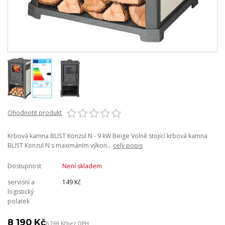
Ohodnotit produkt
Krbová kamna BLIST Konzul N - 9 kW Beige Volně stojící krbová kamna
BLIST Konzul N s maximáním výkon...
celý popis
Dostupnost
Není skladem
servisní a
149 Kč
logistický
polatek
8 190 Kč
6 769 Kč
bez DPH