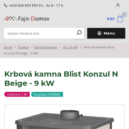
+420 606 893 993
Po - So 8 - 17 h.
0
0 Kč
Menu
Úvod
Topení
Krbová kamna
do 10 kW
Krbová kamna Blist
Konzul N Beige - 9 kW
Krbová kamna Blist Konzul N
Beige - 9 kW
Ušetřete 2 %!
Doprava ZDARMA