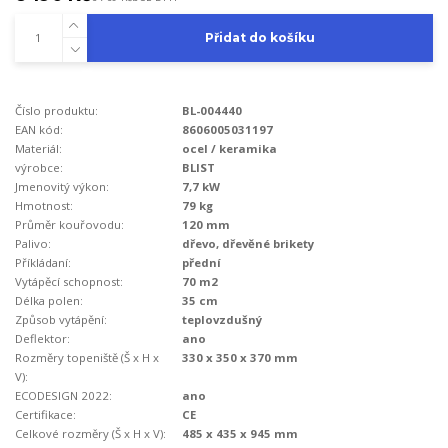
Přidat do košíku
Číslo produktu:
BL-004440
EAN kód:
8606005031197
Materiál:
ocel / keramika
výrobce:
BLIST
Jmenovitý výkon:
7,7 kW
Hmotnost:
79 kg
Průměr kouřovodu:
120 mm
Palivo:
dřevo, dřevěné brikety
Příkládaní:
přední
Vytápěcí schopnost:
70 m2
Délka polen:
35 cm
Způsob vytápění:
teplovzdušný
Deflektor:
ano
Rozměry topeniště (Š x H x
330 x 350 x 370 mm
V):
ECODESIGN 2022:
ano
Certifikace:
CE
Celkové rozměry (Š x H x V):
485 x 435 x 945 mm