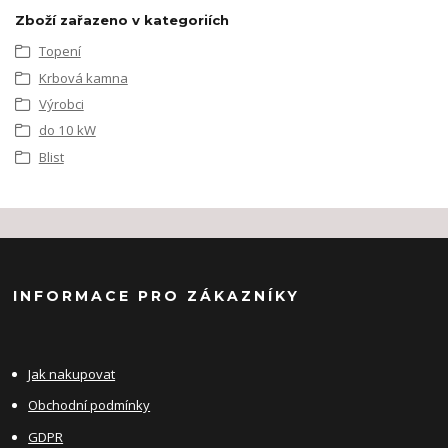
Zboží zařazeno v kategoriích
Topení
Krbová kamna
Výrobci
do 10 kW
Blist
INFORMACE PRO ZÁKAZNÍKY
Jak nakupovat
Obchodní podmínky
GDPR