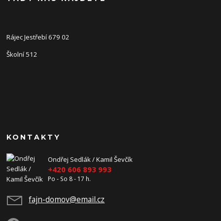
Rájec Jestřebí 679 02
Školní 512
KONTAKTY
Ondřej Sedlák / Kamil Ševčík
+420 606 893 993
Po - So 8 - 17 h.
fajn-domov@email.cz