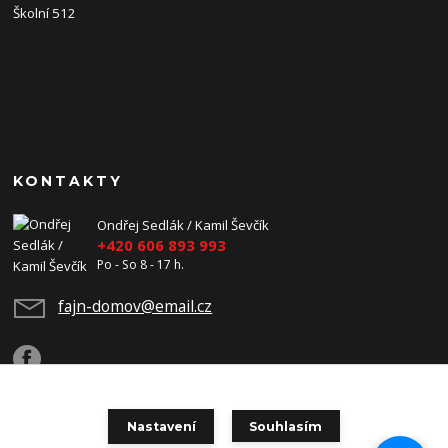
Školní 512
KONTAKTY
Ondřej Sedlák / Kamil Ševčík
+420 606 893 993
Po - So 8 - 17 h.
fajn-domov@email.cz
Nastavení
Souhlasím