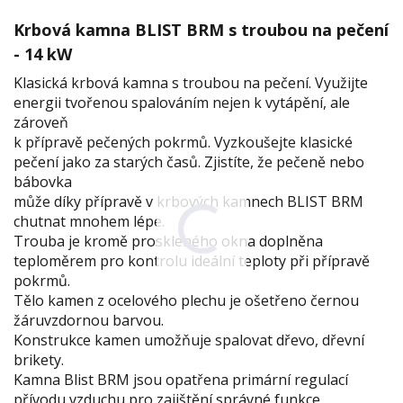
Krbová kamna BLIST BRM s troubou na pečení
- 14 kW
Klasická krbová kamna s troubou na pečení. Využijte
energii tvořenou spalováním nejen k vytápění, ale
zároveň
k přípravě pečených pokrmů. Vyzkoušejte klasické
pečení jako za starých časů. Zjistíte, že pečeně nebo
bábovka
může díky přípravě v krbových kamnech BLIST BRM
chutnat mnohem lépe.
Trouba je kromě proskleného okna doplněna
teploměrem pro kontrolu ideální teploty při přípravě
pokrmů.
Tělo kamen z ocelového plechu je ošetřeno černou
žáruvzdornou barvou.
Konstrukce kamen umožňuje spalovat dřevo, dřevní
brikety.
Kamna Blist BRM jsou opatřena primární regulací
přívodu vzduchu pro zajištění správné funkce