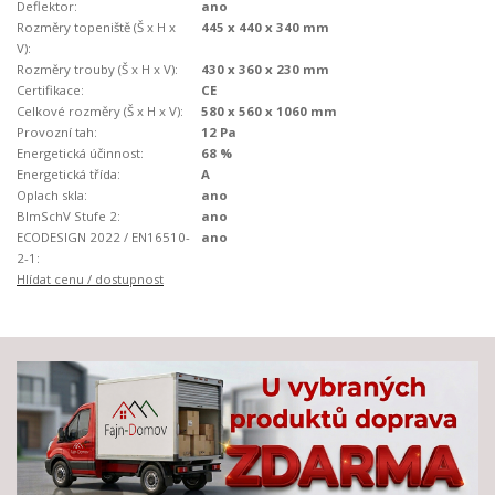
Deflektor:
ano
Rozměry topeniště (Š x H x
445 x 440 x 340 mm
V):
Rozměry trouby (Š x H x V):
430 x 360 x 230 mm
Certifikace:
CE
Celkové rozměry (Š x H x V):
580 x 560 x 1060 mm
Provozní tah:
12 Pa
Energetická účinnost:
68 %
Energetická třída:
A
Oplach skla:
ano
BImSchV Stufe 2:
ano
ECODESIGN 2022 / EN16510-
ano
2-1:
Hlídat cenu / dostupnost