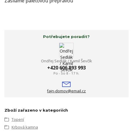
Zasíláme paletovou přepravou
Potřebujete poradit?
Ondřej Sedlák / Kamil Ševčík
+420 606 893 993
Po - So 8 - 17 h.
fajn-domov@email.cz
Zboží zařazeno v kategoriích
Topení
Krbová kamna