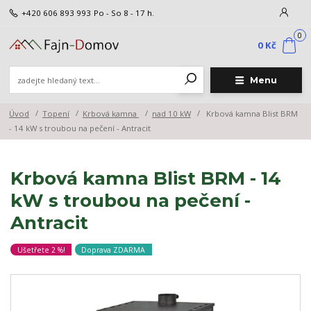
+420 606 893 993
Po - So 8 - 17 h.
0
0 Kč
Menu
Úvod
Topení
Krbová kamna
nad 10 kW
Krbová kamna Blist BRM
- 14 kW s troubou na pečení - Antracit
Krbová kamna Blist BRM - 14
kW s troubou na pečení -
Antracit
Ušetřete 2 %!
Doprava ZDARMA