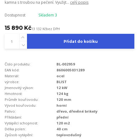
kamna s troubou na pečení. Využijt...
celý popis
Dostupnost
Skladem 3
15 890 Kč
13 132 Kč
bez DPH
Přidat do košíku
Číslo produktu:
BL-002959
EAN kód:
8606005031289
Materiál:
ocel
výrobce:
BLIST
Jmenovitý výkon:
12 kW
Hmotnost:
124 kg
Průměr kouřovodu:
120 mm
Vývod kouřovodu:
horní
Palivo:
dřevo, dřevěné brikety
Příkládaní:
přední
Vytápěcí schopnost:
120 m2
Délka polen:
40 cm
Způsob vytápění:
teplovzdušný