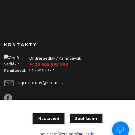
KONTAKTY
Ondřej Sedlák / Kamil Ševčík
+420 606 893 993
Po - So 8 - 17 h.
fajn-domov@email.cz
Nastavení
Souhlasím
Copyright 2026 Fajn-Domov. Všechna práva vyhrazena.
Souhlas můžete odmítnout
zde
.