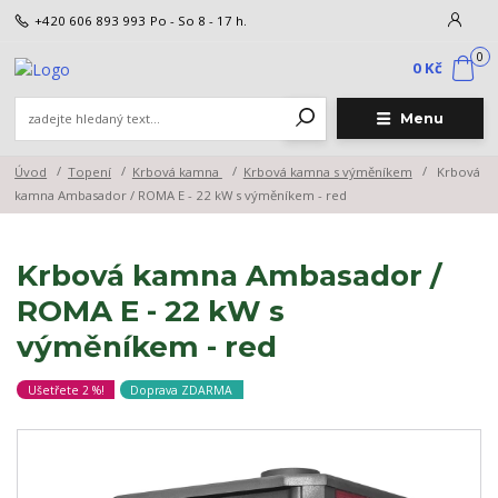
+420 606 893 993
Po - So 8 - 17 h.
0
0 Kč
Menu
Úvod
Topení
Krbová kamna
Krbová kamna s výměníkem
Krbová
kamna Ambasador / ROMA E - 22 kW s výměníkem - red
Krbová kamna Ambasador /
ROMA E - 22 kW s
výměníkem - red
Ušetřete 2 %!
Doprava ZDARMA