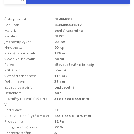
Číslo produktu:
BL-004882
EAN kód:
8606005031517
Materiál:
ocel / keramika
výrobce:
BLIST
Jmenovitý výkon:
20 kW
Hmotnost:
90 kg
Průměr kouřovodu:
120 mm
Vývod kouřovodu:
horní
Palivo:
dřevo, dřevěné brikety
Příkládaní:
přední
Vytápěcí schopnost:
115 m2
Délka polen:
35 cm
Způsob vytápění:
teplovodní
Deflektor:
ano
Rozměry topeniště (Š x H x
310 x 300 x 530 mm
V):
Certifikace:
CE
Celkové rozměry (Š x H x V):
485 x 455 x 1070 mm
Provozní tah:
12 Pa
Energetická účinnost:
77 %
Energetická třída:
A