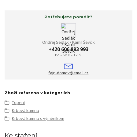
Potřebujete poradit?
Ondřej Sedlák / Kamil Ševčík
+420 606 893 993
Po - So 8 - 17 h.
fajn-domov@email.cz
Zboží zařazeno v kategoriích
Topení
Krbová kamna
Krbová kamna s výměníkem
Ke stažení