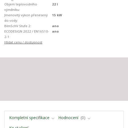
Objem teplovodního
22 l
výměníku:
Jmenovitý výkon přenesený
15 kW
do vody:
BImSchV Stufe 2:
ano
ECODESIGN 2022 / EN16510-
ano
2-1:
Hlídat cenu / dostupnost
Kompletní specifikace
Hodnocení
0
Ke stažení