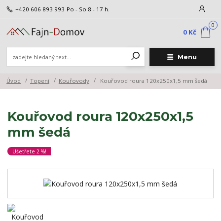
+420 606 893 993
Po - So 8 - 17 h.
0
0 Kč
Menu
Úvod
Topení
Kouřovody
Kouřovod roura 120x250x1,5 mm šedá
Kouřovod roura 120x250x1,5
mm šedá
Ušetřete 2 %!