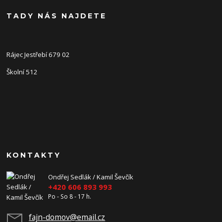
TADY NÁS NAJDETE
Rájec Jestřebí 679 02
Školní 512
KONTAKTY
Ondřej Sedlák / Kamil Ševčík
+420 606 893 993
Po - So 8 - 17 h.
fajn-domov@email.cz