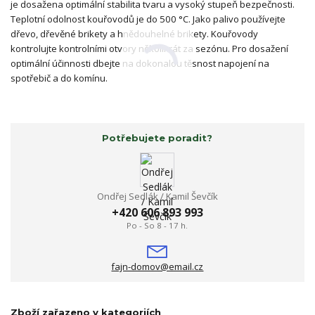
je dosažena optimální stabilita tvaru a vysoký stupeň bezpečnosti.
Teplotní odolnost kouřovodů je do 500 °C. Jako palivo používejte
dřevo, dřevěné brikety a hnědouhelné brikety. Kouřovody
kontrolujte kontrolními otvory několikrát za sezónu. Pro dosažení
optimální účinnosti dbejte na dokonalou těsnost napojení na
spotřebič a do komínu.
Potřebujete poradit?
Ondřej Sedlák / Kamil Ševčík
+420 606 893 993
Po - So 8 - 17 h.
fajn-domov@email.cz
Zboží zařazeno v kategoriích