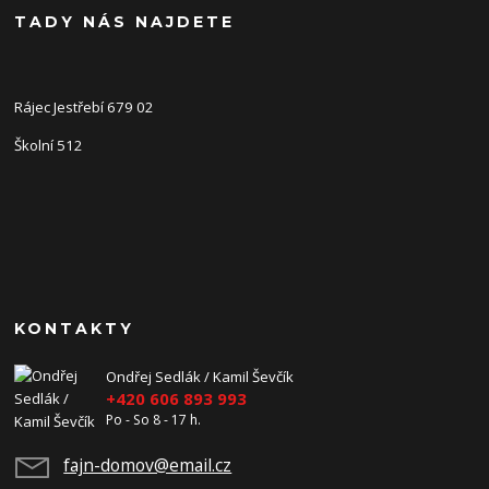
TADY NÁS NAJDETE
Rájec Jestřebí 679 02
Školní 512
KONTAKTY
Ondřej Sedlák / Kamil Ševčík
+420 606 893 993
Po - So 8 - 17 h.
fajn-domov@email.cz