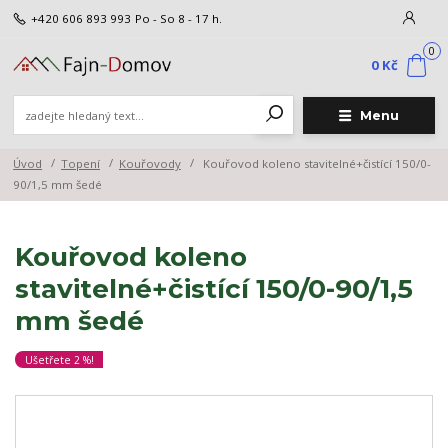
+420 606 893 993
Po - So 8 - 17 h.
0
0 Kč
Menu
Úvod
Topení
Kouřovody
Kouřovod koleno stavitelné+čistící 150/0-
90/1,5 mm šedé
Kouřovod koleno
stavitelné+čistící 150/0-90/1,5
mm šedé
Ušetřete 2 %!