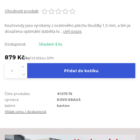
Ohodnotit produkt
Kouřovody jsou vyrobeny z ocelového plechu tloušťky 1,5 mm, a tím je
dosažena optimální stabilita tv...
celý popis
Dostupnost
Skladem 8 ks
879 Kč
/
ks
726 Kč
bez DPH
Přidat do košíku
Číslo produktu:
4107576
výrobce:
KOVO KRAUS
balení:
karton
Hlídat cenu / dostupnost