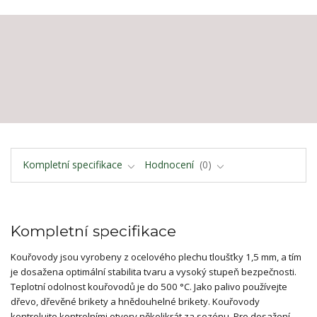
Kompletní specifikace
Hodnocení
0
Kompletní specifikace
Kouřovody jsou vyrobeny z ocelového plechu tloušťky 1,5 mm, a tím
je dosažena optimální stabilita tvaru a vysoký stupeň bezpečnosti.
Teplotní odolnost kouřovodů je do 500 °C. Jako palivo používejte
dřevo, dřevěné brikety a hnědouhelné brikety. Kouřovody
kontrolujte kontrolními otvory několikrát za sezónu. Pro dosažení