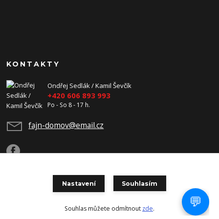
KONTAKTY
Ondřej Sedlák / Kamil Ševčík
+420 606 893 993
Po - So 8 - 17 h.
fajn-domov@email.cz
Nastavení
Souhlasím
Copyright 2026 Fajn-Domov. Všechna práva vyhrazena.
Souhlas můžete odmítnout
zde
.
Vytvořeno na
Eshop-rychle.cz