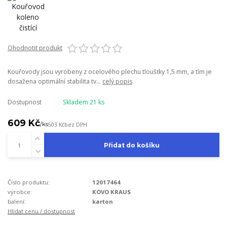
Ohodnotit produkt
Kouřovody jsou vyrobeny z ocelového plechu tloušťky 1,5 mm, a tím je
dosažena optimální stabilita tv...
celý popis
Dostupnost
Skladem 21 ks
609 Kč
/
ks
503 Kč
bez DPH
Přidat do košíku
Číslo produktu:
12017464
výrobce:
KOVO KRAUS
balení:
karton
Hlídat cenu / dostupnost