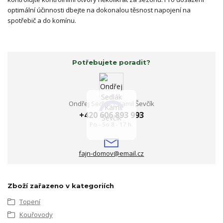
optimální účinnosti dbejte na dokonalou těsnost napojení na
spotřebič a do komínu.
Potřebujete poradit?
Ondřej Sedlák / Kamil Ševčík
+420 606 893 993
Po - So 8 - 17 h.
fajn-domov@email.cz
Zboží zařazeno v kategoriích
Topení
Kouřovody