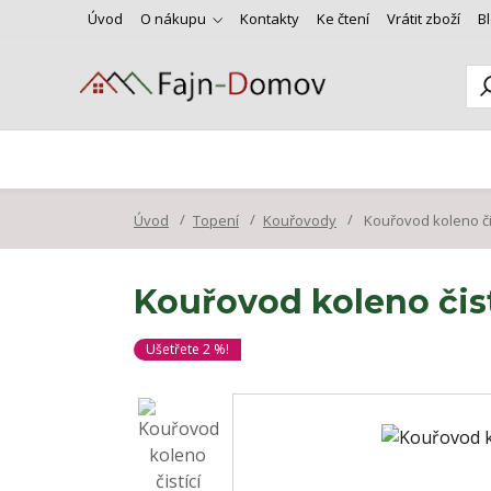
Úvod
O nákupu
Kontakty
Ke čtení
Vrátit zboží
B
Úvod
Topení
Kouřovody
Kouřovod koleno či
Kouřovod koleno čist
Ušetřete 2 %!