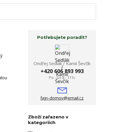
Potřebujete poradit?
ký
Ondřej Sedlák / Kamil Ševčík
+420 606 893 993
alou
Po - So 8 - 17 h.
fajn-domov@email.cz
Zboží zařazeno v
kategoriích