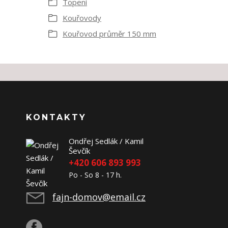
Topení
Kouřovody
Kouřovod průměr 150 mm
KONTAKTY
Ondřej Sedlák / Kamil
Ševčík
+420 606 893 993
Po - So 8 - 17 h.
fajn-domov@email.cz