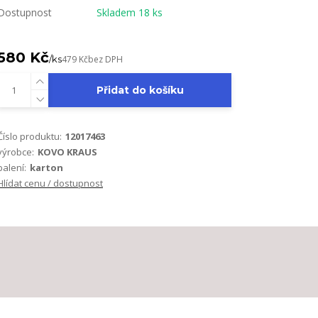
Dostupnost
Skladem 18 ks
580 Kč
/
ks
479 Kč
bez DPH
Přidat do košíku
Číslo produktu:
12017463
výrobce:
KOVO KRAUS
balení:
karton
Hlídat cenu / dostupnost