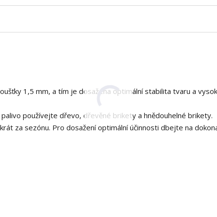
ušťky 1,5 mm, a tím je dosažena optimální stabilita tvaru a vyso
 palivo používejte dřevo, dřevěné brikety a hnědouhelné brikety.
ikrát za sezónu. Pro dosažení optimální účinnosti dbejte na dokon