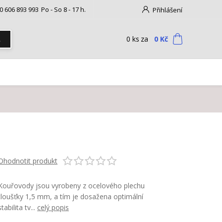
0 606 893 993
Po - So 8 - 17 h.
Přihlášení
0
ks
za
0 Kč
t
Ohodnotit produkt
Kouřovody jsou vyrobeny z ocelového plechu
tloušťky 1,5 mm, a tím je dosažena optimální
stabilita tv...
celý popis