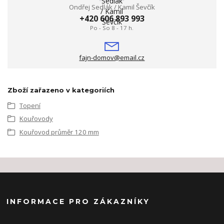
Ondřej Sedlák / Kamil Ševčík
+420 606 893 993
Po - So 8 - 17 h.
fajn-domov@email.cz
Zboží zařazeno v kategoriích
Topení
Kouřovody
Kouřovod průměr 120 mm
INFORMACE PRO ZÁKAZNÍKY