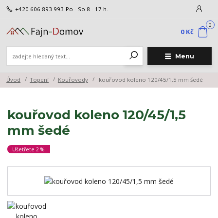
+420 606 893 993
Po - So 8 - 17 h.
0
0 Kč
Menu
Úvod
Topení
Kouřovody
kouřovod koleno 120/45/1,5 mm šedé
kouřovod koleno 120/45/1,5
mm šedé
Ušetřete 2 %!