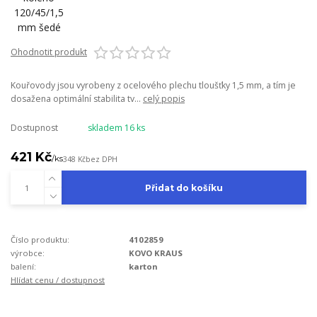
Ohodnotit produkt
Kouřovody jsou vyrobeny z ocelového plechu tloušťky 1,5 mm, a tím je
dosažena optimální stabilita tv...
celý popis
Dostupnost
skladem 16 ks
421 Kč
/
ks
348 Kč
bez DPH
Přidat do košíku
Číslo produktu:
4102859
výrobce:
KOVO KRAUS
balení:
karton
Hlídat cenu / dostupnost