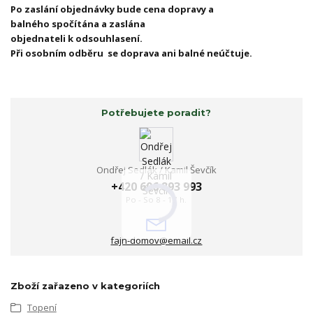
Po zaslání objednávky bude cena dopravy a
balného spočítána a zaslána
objednateli k odsouhlasení.
Při osobním odběru se doprava ani balné neúčtuje.
Potřebujete poradit?
Ondřej Sedlák / Kamil Ševčík
+420 606 893 993
Po - So 8 - 17 h.
fajn-domov@email.cz
Zboží zařazeno v kategoriích
Topení