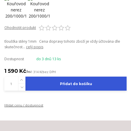
Ohodnotit produkt
tloušťka stěny 1mm Cena dopravy tohoto zboží je vždy účtována dle
skutečnost...
celý popis
Dostupnost
do 3 dnů 13 ks
1 590 Kč
/
ks
1 314 Kč
bez DPH
Přidat do košíku
Hlídat cenu / dostupnost