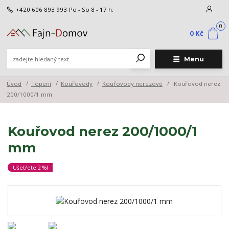
+420 606 893 993
Po - So 8 - 17 h.
0
0 Kč
Menu
Úvod
Topení
Kouřovody
Kouřovody nerezové
Kouřovod nerez
200/1000/1 mm
Kouřovod nerez 200/1000/1
mm
Ušetřete 2 %!