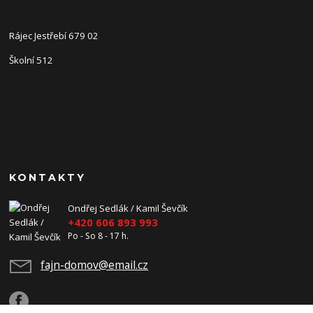
Rájec Jestřebí 679 02
Školní 512
KONTAKTY
Ondřej Sedlák / Kamil Ševčík
+420 606 893 993
Po - So 8 - 17 h.
fajn-domov@email.cz