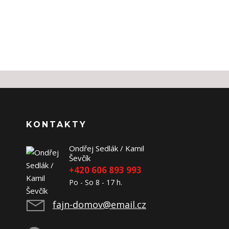
KONTAKTY
Ondřej Sedlák / Kamil
Ševčík
+420 606 893 993
Po - So 8 - 17 h.
fajn-domov@email.cz