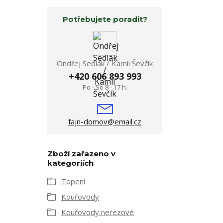
Potřebujete poradit?
Ondřej Sedlák / Kamil Ševčík
+420 606 893 993
Po - So 8 - 17 h.
fajn-domov@email.cz
Zboží zařazeno v
kategoriích
Topení
Kouřovody
Kouřovody nerezové