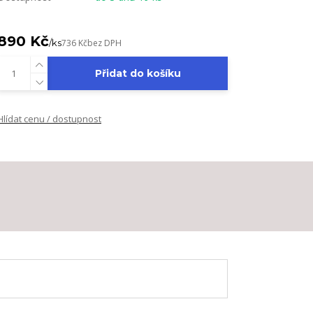
890 Kč
/
ks
736 Kč
bez DPH
Přidat do košíku
Hlídat cenu / dostupnost