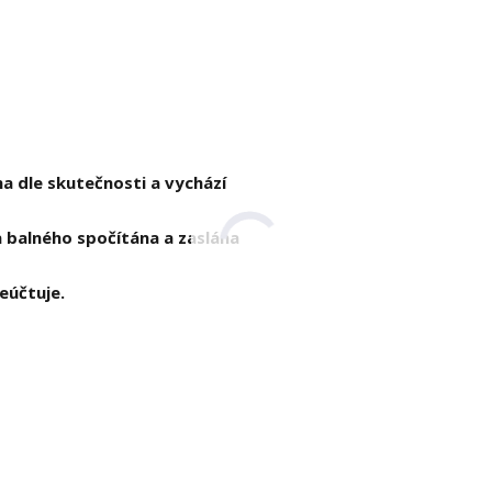
a dle skutečnosti a vychází
 balného spočítána a zaslána
eúčtuje.