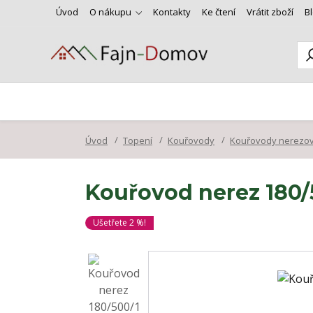
Úvod
O nákupu
Kontakty
Ke čtení
Vrátit zboží
B
Úvod
Topení
Kouřovody
Kouřovody nerezo
Kouřovod nerez 180
Ušetřete 2 %!