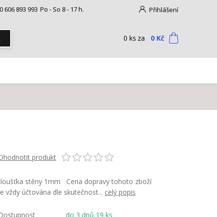
0 606 893 993
Po - So 8 - 17 h.
Přihlášení
0
ks
za
0 Kč
t
Ohodnotit produkt
tloušťka stěny 1mm Cena dopravy tohoto zboží
je vždy účtována dle skutečnost...
celý popis
Dostupnost
do 3 dnů 19 ks