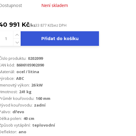
Dostupnost
Není skladem
40 991 Kč
/
ks
33 877 Kč
bez DPH
Přidat do košíku
Číslo produktu:
0202099
EAN kód:
8606105902090
Materiál:
ocel / litina
výrobce:
ABC
Jmenovitý výkon:
26 kW
Hmotnost:
241 kg
Průměr kouřovodu:
160 mm
Vývod kouřovodu:
zadní
Palivo:
dřevo
Délka polen:
40 cm
Způsob vytápění:
teplovodní
Deflektor:
ano