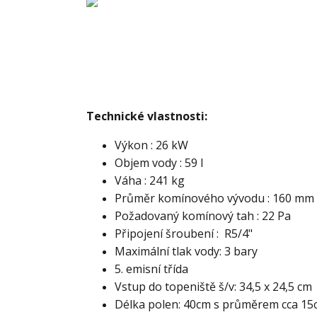
Technické vlastnosti:
Výkon : 26 kW
Objem vody : 59 l
Váha : 241 kg
Průměr komínového vývodu : 160 mm
Požadovaný komínový tah : 22 Pa
Připojení šroubení : R5/4"
Maximální tlak vody: 3 bary
5. emisní třída
Vstup do topeniště š/v: 34,5 x 24,5 cm
Délka polen: 40cm s průměrem cca 15