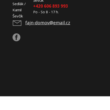
Ševčík
+420 606 893 993
Po - So 8 - 17 h.
fajn-domov@email.cz