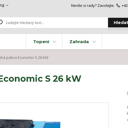
log
Nevíte si rady? Zavolejte.
+42
Hleda
Topení
Zahrada
uhá paliva Economic S 26 kW
a Economic S 26 kW