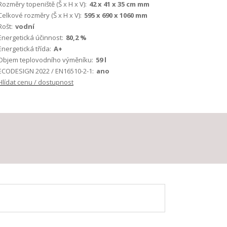
Rozměry topeniště (Š x H x V):
42 x 41 x 35 cm mm
Celkové rozměry (Š x H x V):
595 x 690 x 1060 mm
Rošt:
vodní
Energetická účinnost:
80,2 %
Energetická třída:
A+
Objem teplovodního výměníku:
59 l
ECODESIGN 2022 / EN16510-2-1:
ano
Hlídat cenu / dostupnost