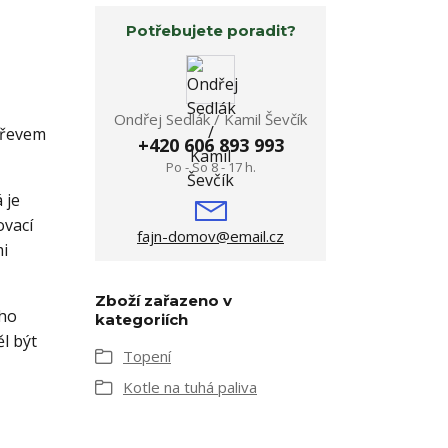
Potřebujete poradit?
Ondřej Sedlák / Kamil Ševčík
dřevem
+420 606 893 993
Po - So 8 - 17 h.
 je
ovací
fajn-domov@email.cz
mi
Zboží zařazeno v
ého
kategoriích
l být
Topení
Kotle na tuhá paliva