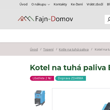
Úvod
O nákupu
Kontakty
Ke čtení
Vrátit zboží
B
Úvod
Topení
Kotle na tuhá paliva
Kotel na t
Kotel na tuhá paliv
Ušetřete 2 %!
Doprava ZDARMA