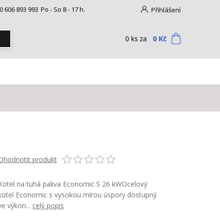
0 606 893 993
Po - So 8 - 17 h.
Přihlášení
0
ks
za
0 Kč
t
Ohodnotit produkt
Kotel na tuhá paliva Economic S 26 kWOcelový
kotel Economic s vysokou mírou úspory dostupný
ve výkon...
celý popis