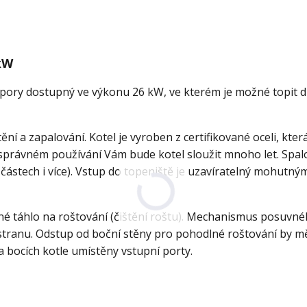
 kW
spory dostupný ve výkonu 26 kW, ve kterém je možné topit 
í a zapalování. Kotel je vyroben z certifikované oceli, která
 správném používání Vám bude kotel sloužit mnoho let. Spal
 částech i více). Vstup do topeniště je uzavíratelný mohutný
uvné táhlo na roštování (čištění roštu). Mechanismus posuvn
 stranu. Odstup od boční stěny pro pohodlné roštování by mě
na bocích kotle umístěny vstupní porty.