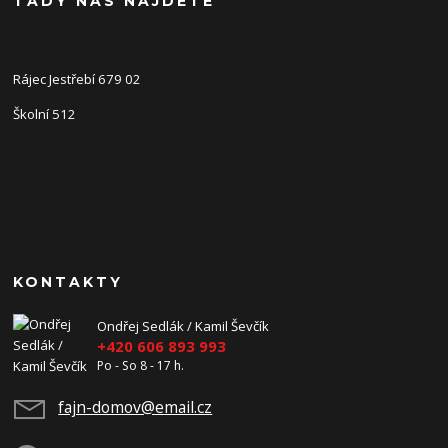
TADY NÁS NAJDETE
Rájec Jestřebí 679 02
Školní 512
KONTAKTY
Ondřej Sedlák / Kamil Ševčík
+420 606 893 993
Po - So 8 - 17 h.
fajn-domov@email.cz