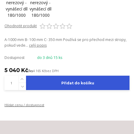
Ohodnotit produkt
A-1000 mm B- 100 mm C- 350 mm Používá se pro přechod mezi stropy,
pokud vede...
celý popis
Dostupnost
do 3 dnů 15 ks
5 040 Kč
/
ks
4 165 Kč
bez DPH
Přidat do košíku
Hlídat cenu / dostupnost