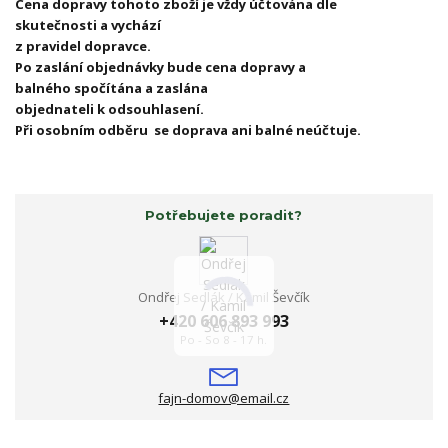
Cena dopravy tohoto zboží je vždy účtována dle
skutečnosti a vychází
z pravidel dopravce.
Po zaslání objednávky bude cena dopravy a
balného spočítána a zaslána
objednateli k odsouhlasení.
Při osobním odběru se doprava ani balné neúčtuje.
Potřebujete poradit?
Ondřej Sedlák / Kamil Ševčík
+420 606 893 993
Po - So 8 - 17 h.
fajn-domov@email.cz