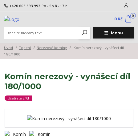
+420 606 893 993
Po - So 8 - 17 h.
0
0 Kč
Menu
Úvod
Topení
Nerezové komíny
Komín nerezový - vynášecí díl
180/1000
Komín nerezový - vynášecí díl
180/1000
Ušetřete 2 %!