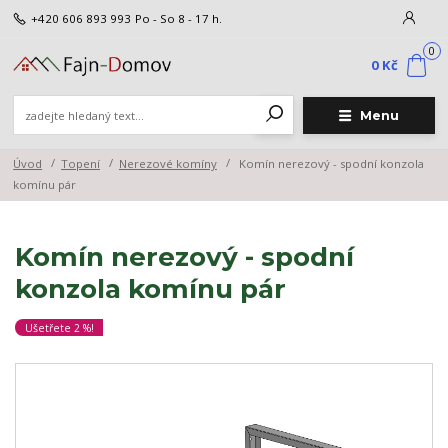
+420 606 893 993
Po - So 8 - 17 h.
0
0 Kč
Menu
Úvod
Topení
Nerezové komíny
Komín nerezový - spodní konzola
komínu pár
Komín nerezový - spodní
konzola komínu pár
Ušetřete 2 %!