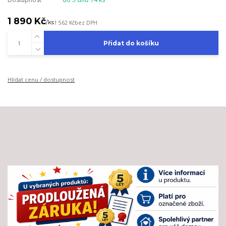
1 890 Kč
/
ks
1 562 Kč
bez DPH
Přidat do košíku
Hlídat cenu / dostupnost