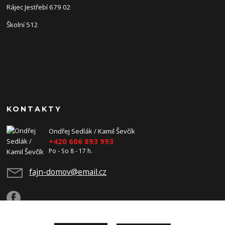
Rájec Jestřebí 679 02
Školní 512
KONTAKTY
Ondřej Sedlák / Kamil Ševčík
+420 606 893 993
Po - So 8 - 17 h.
fajn-domov@email.cz