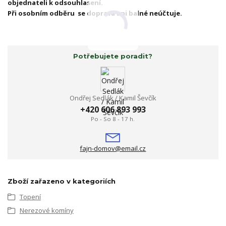
objednateli k odsouhlasení.
Při osobním odběru se doprava ani balné neúčtuje.
Potřebujete poradit?
Ondřej Sedlák / Kamil Ševčík
+420 606 893 993
Po - So 8 - 17 h.
fajn-domov@email.cz
Zboží zařazeno v kategoriích
Topení
Nerezové komíny