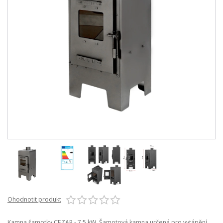
Ohodnotit produkt
Kamna šamotky CEZAR - 7,5 kW Šamotová kamna určená pro vytápění