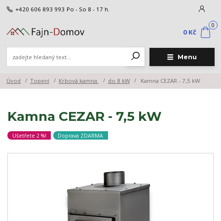
+420 606 893 993
Po - So 8 - 17 h.
0
0 Kč
Menu
Úvod
Topení
Krbová kamna
do 8 kW
Kamna CEZAR - 7,5 kW
Kamna CEZAR - 7,5 kW
Ušetřete 2 %!
Doprava ZDARMA