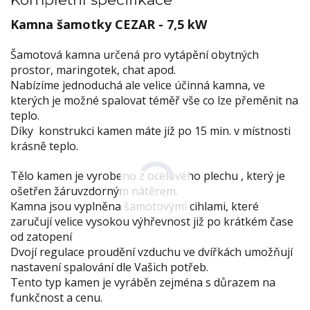
Kamna šamotky CEZAR - 7,5 kW
Šamotová kamna určená pro vytápění obytných
prostor, maringotek, chat apod.
Nabízíme jednoduchá ale velice účinná kamna, ve
kterých je možné spalovat téměř vše co lze přeměnit na
teplo.
Díky konstrukci kamen máte již po 15 min. v místnosti
krásně teplo.
Tělo kamen je vyrobeno z ocelového plechu , který je
ošetřen žáruvzdorným nátěrem.
Kamna jsou vyplněna šamotovými cihlami, které
zaručují velice vysokou výhřevnost již po krátkém čase
od zatopení
Dvojí regulace proudění vzduchu ve dvířkách umožňují
nastavení spalování dle Vašich potřeb.
Tento typ kamen je vyráběn zejména s důrazem na
funkčnost a cenu.