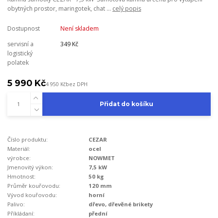
obytných prostor, maringotek, chat ...
celý popis
Dostupnost
Není skladem
servisní a
349 Kč
logistický
polatek
5 990 Kč
4 950 Kč
bez DPH
Přidat do košíku
Číslo produktu:
CEZAR
Materiál:
ocel
výrobce:
NOWMET
Jmenovitý výkon:
7,5 kW
Hmotnost:
50 kg
Průměr kouřovodu:
120 mm
Vývod kouřovodu:
horní
Palivo:
dřevo, dřevěné brikety
Příkládaní:
přední