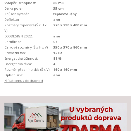
Vytápěcí schopnost:
80 m3
Délka polen:
35 cm
Způsob vytápění:
teplovzdušný
Deflektor:
ano
Rozměry topeniště (Š x H x
270 x 290 x 400 mm
V):
ECODESIGN 2022:
ano
Certifikace:
CE
Celkové rozměry (Š x H x V):
350 x 370 x 860 mm
Provozní tah:
12 Pa
Energetická účinnost:
81 %
Energetická třída:
A
Rozměr předního skla (Š x V):
160 x 160 mm
Oplach skla:
ano
Hlídat cenu / dostupnost