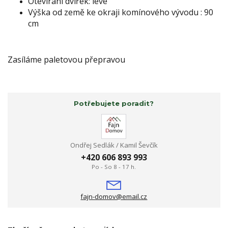
Otevírání dvířek: levé
Výška od země ke okraji komínového vývodu : 90
cm
Zasíláme paletovou přepravou
Potřebujete poradit?
Ondřej Sedlák / Kamil Ševčík
+420 606 893 993
Po - So 8 - 17 h.
fajn-domov@email.cz