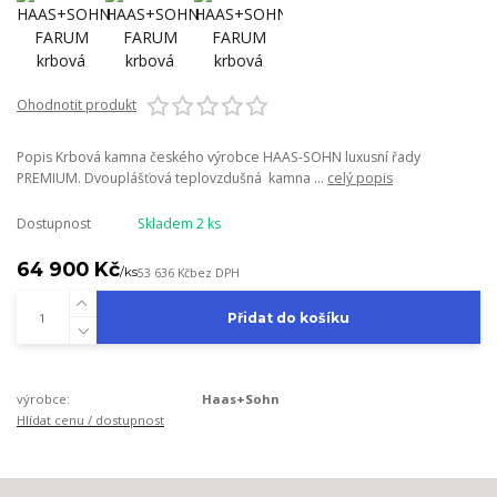
Ohodnotit produkt
Popis Krbová kamna českého výrobce HAAS-SOHN luxusní řady
PREMIUM. Dvouplášťová teplovzdušná kamna ...
celý popis
Dostupnost
Skladem 2 ks
64 900 Kč
/
ks
53 636 Kč
bez DPH
Přidat do košíku
výrobce:
Haas+Sohn
Hlídat cenu / dostupnost