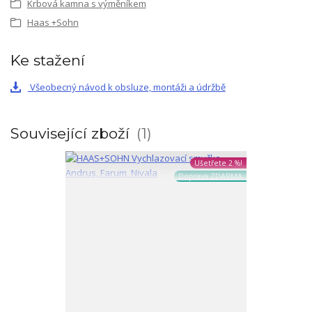
Krbová kamna s výměníkem
Haas +Sohn
Ke stažení
Všeobecný návod k obsluze, montáži a údržbě
Související zboží
1
Ušetřete 2 %!
Doprava ZDARMA