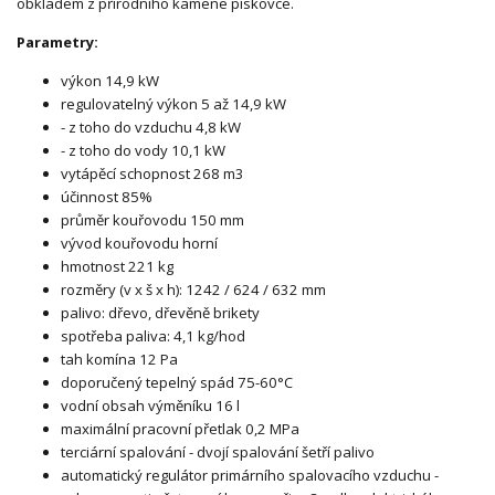
obkladem z přírodního kamene pískovce.
Parametry:
výkon 14,9 kW
regulovatelný výkon 5 až 14,9 kW
- z toho do vzduchu 4,8 kW
- z toho do vody 10,1 kW
vytápěcí schopnost 268 m3
účinnost 85%
průměr kouřovodu 150 mm
vývod kouřovodu horní
hmotnost 221 kg
rozměry (v x š x h): 1242 / 624 / 632 mm
palivo: dřevo, dřevěně brikety
spotřeba paliva: 4,1 kg/hod
tah komína 12 Pa
doporučený tepelný spád 75-60°C
vodní obsah výměníku 16 l
maximální pracovní přetlak 0,2 MPa
terciární spalování - dvojí spalování šetří palivo
automatický regulátor primárního spalovacího vzduchu -