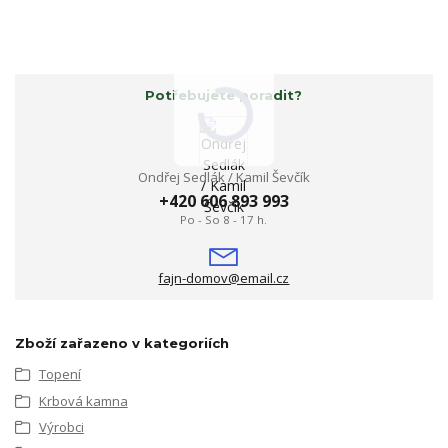
Potřebujete poradit?
Ondřej Sedlák / Kamil Ševčík
+420 606 893 993
Po - So 8 - 17 h.
fajn-domov@email.cz
Zboží zařazeno v kategoriích
Topení
Krbová kamna
Výrobci