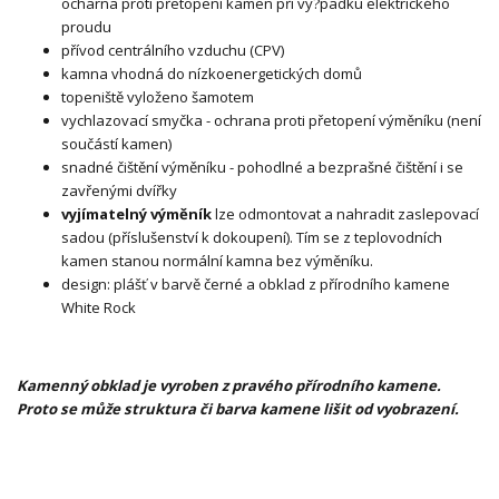
ocharna proti přetopení kamen při vy?padku elektrického
proudu
přívod centrálního vzduchu (CPV)
kamna vhodná do nízkoenergetických domů
topeniště vyloženo šamotem
vychlazovací smyčka - ochrana proti přetopení výměníku (není
součástí kamen)
snadné čištění výměníku - pohodlné a bezprašné čištění i se
zavřenými dvířky
vyjímatelný výměník
lze odmontovat a nahradit zaslepovací
sadou (příslušenství k dokoupení). Tím se z teplovodních
kamen stanou normální kamna bez výměníku.
design: plášť v barvě černé a obklad z přírodního kamene
White Rock
Kamenný obklad je vyroben z pravého přírodního kamene.
Proto se může struktura či barva kamene lišit od vyobrazení.