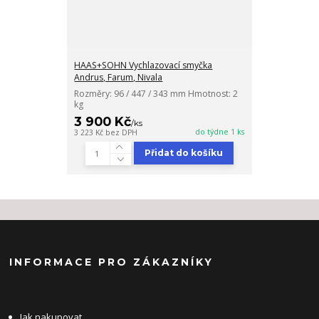
HAAS+SOHN Vychlazovací smyčka
Andrus, Farum, Nivala
Rozměry: 96 / 447 / 343 mm Hmotnost: 2
kg
3 900 Kč
/
ks
do týdne 1 ks
3 223 Kč
bez DPH
Přidat do košíku
INFORMACE PRO ZÁKAZNÍKY
Jak nakupovat