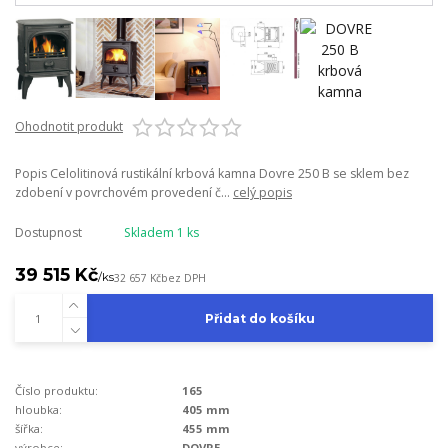
Ohodnotit produkt
Popis Celolitinová rustikální krbová kamna Dovre 250 B se sklem bez
zdobení v povrchovém provedení č...
celý popis
Dostupnost
Skladem 1 ks
39 515 Kč
/
ks
32 657 Kč
bez DPH
Přidat do košíku
Číslo produktu:
165
hloubka:
405 mm
šířka:
455 mm
výrobce:
DOVRE