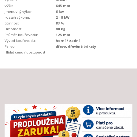
výška:
645 mm
Jmenovitý výkon:
6 kw
rozsah výkonu:
2 - 8 kW
účinnost:
83 %
Hmotnost:
80 kg
Průměr kouřovodu:
125 mm
Vývod kouřovodu:
horní / zadní
Palivo:
dřevo, dřevěné brikety
Hlídat cenu / dostupnost