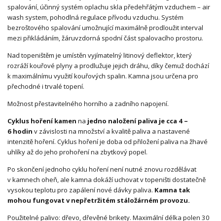
spalování, účinný systém oplachu skla předehřátým vzduchem – air
wash system, pohodlná regulace přívodu vzduchu. Systém
bezroštového spalování umožnující maximálně prodloužit interval
mezi přikládáním, žáruvzdorná spodní část spalovacího prostoru.
Nad topeništěm je umístěn vyjímatelný litinový deflektor, který
rozráží kouřové plyny a prodlužuje jejich dráhu, díky čemuž dochází
k maximálnímu využití kouřových spalin. Kamna jsou určena pro
přechodné i trvalé topení.
Možnost přestavitelného horního a zadního napojení.
Cyklus hoření kamen
na
jedno naložení paliva je cca 4 –
6 hodin
v závislosti na množství a kvalitě paliva a nastavené
intenzitě hoření. Cyklus hoření je doba od přiložení paliva na žhavé
uhlíky až do jeho prohoření na zbytkový popel.
Po skončení jednoho cyklu hoření není nutné znovu rozdělávat
v kamnech oheň, ale kamna dokáží uchovat v topeništi dostatečně
vysokou teplotu pro zapálení nové dávky paliva.
Kamna tak
mohou fungovat v nepřetržitém stáložárném provozu.
Použitelné palivo: dřevo, dřevěné brikety. Maximální délka polen 30