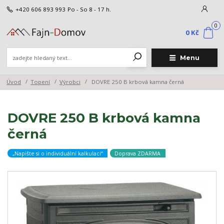
+420 606 893 993
Po - So 8 - 17 h.
0
0 Kč
Menu
Úvod
Topení
Výrobci
DOVRE 250 B krbová kamna černá
DOVRE 250 B krbová kamna
černá
„Napište si o individuální kalkulaci“
Doprava ZDARMA