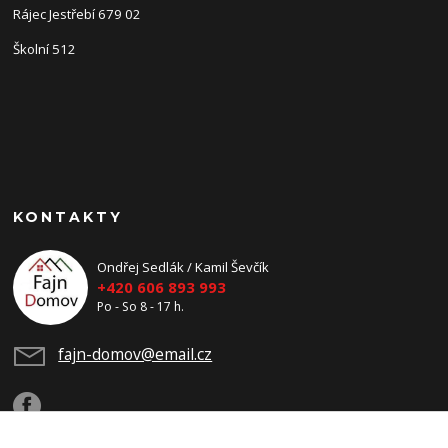
Rájec Jestřebí 679 02
Školní 512
KONTAKTY
Ondřej Sedlák / Kamil Ševčík
+420 606 893 993
Po - So 8 - 17 h.
fajn-domov@email.cz