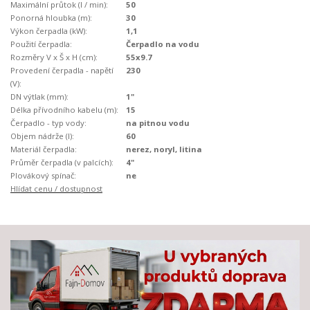
Maximální průtok (l / min):
50
Ponorná hloubka (m):
30
Výkon čerpadla (kW):
1,1
Použití čerpadla:
Čerpadlo na vodu
Rozměry V x Š x H (cm):
55x9.7
Provedení čerpadla - napětí
230
(V):
DN výtlak (mm):
1"
Délka přívodního kabelu (m):
15
Čerpadlo - typ vody:
na pitnou vodu
Objem nádrže (l):
60
Materiál čerpadla:
nerez, noryl, litina
Průměr čerpadla (v palcích):
4"
Plovákový spínač:
ne
Hlídat cenu / dostupnost