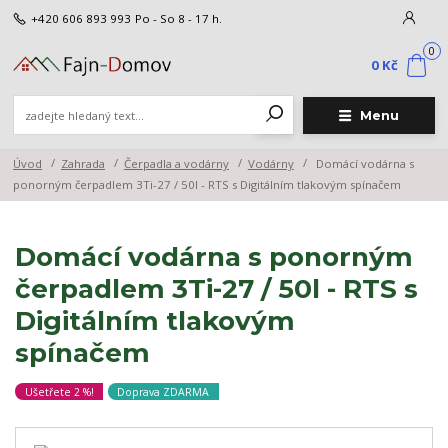
+420 606 893 993
Po - So 8 - 17 h.
0
0 Kč
Menu
Úvod
Zahrada
Čerpadla a vodárny
Vodárny
Domácí vodárna s
ponorným čerpadlem 3Ti-27 / 50l - RTS s Digitálním tlakovým spínačem
Domácí vodárna s ponorným
čerpadlem 3Ti-27 / 50l - RTS s
Digitálním tlakovým
spínačem
Ušetřete 2 %!
Doprava ZDARMA