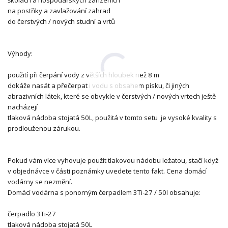
na postřiky a zavlažování zahrad
do čerstvých / nových studní a vrtů
Výhody:
použití při čerpání vody z větších hloubek než 8 m
dokáže nasát a přečerpat i vodu s obsahem písku, či jiných
abrazivních látek, které se obvykle v čerstvých / nových vrtech ještě
nacházejí
tlaková nádoba stojatá 50L, použitá v tomto setu je vysoké kvality s
prodlouženou zárukou.
Pokud vám více vyhovuje použít tlakovou nádobu ležatou, stačí když
v objednávce v části poznámky uvedete tento fakt. Cena domácí
vodárny se nezmění.
Domácí vodárna s ponorným čerpadlem 3Ti-27 / 50l obsahuje:
čerpadlo 3Ti-27
tlaková nádoba stojatá 50L