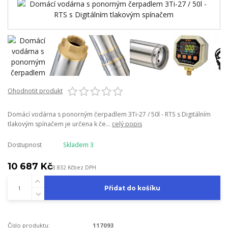
Ohodnotit produkt
Domácí vodárna s ponorným čerpadlem 3Ti-27 / 50l - RTS s Digitálním
tlakovým spínačem je určena k če...
celý popis
Dostupnost
Skladem 3
10 687 Kč
8 832 Kč
bez DPH
Přidat do košíku
Číslo produktu:
117093