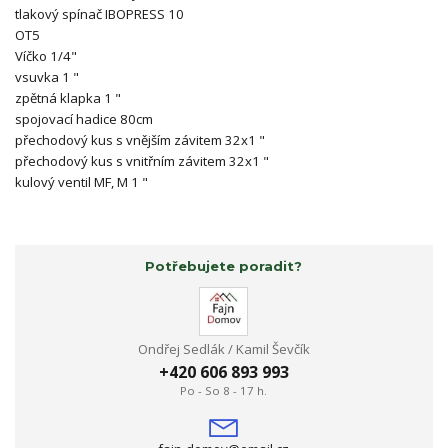
tlakový spínač IBOPRESS 10
OT5
Víčko 1/4"
vsuvka 1 "
zpětná klapka 1 "
spojovací hadice 80cm
přechodový kus s vnějším závitem 32x1 "
přechodový kus s vnitřním závitem 32x1 "
kulový ventil MF, M 1 "
Potřebujete poradit?
Ondřej Sedlák / Kamil Ševčík
+420 606 893 993
Po - So 8 - 17 h.