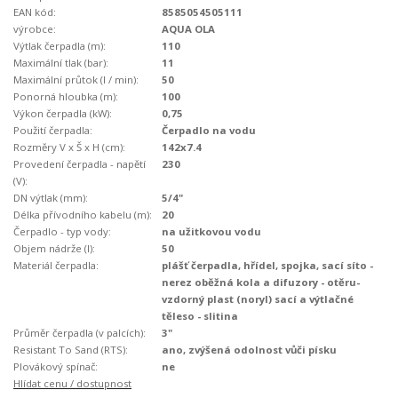
EAN kód:
8585054505111
výrobce:
AQUA OLA
Výtlak čerpadla (m):
110
Maximální tlak (bar):
11
Maximální průtok (l / min):
50
Ponorná hloubka (m):
100
Výkon čerpadla (kW):
0,75
Použití čerpadla:
Čerpadlo na vodu
Rozměry V x Š x H (cm):
142x7.4
Provedení čerpadla - napětí
230
(V):
DN výtlak (mm):
5/4"
Délka přívodního kabelu (m):
20
Čerpadlo - typ vody:
na užitkovou vodu
Objem nádrže (l):
50
Materiál čerpadla:
plášť čerpadla, hřídel, spojka, sací síto -
nerez oběžná kola a difuzory - otěru-
vzdorný plast (noryl) sací a výtlačné
těleso - slitina
Průměr čerpadla (v palcích):
3"
Resistant To Sand (RTS):
ano, zvýšená odolnost vůči písku
Plovákový spínač:
ne
Hlídat cenu / dostupnost