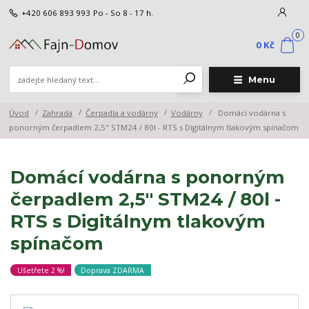
+420 606 893 993
Po - So 8 - 17 h.
0
0 Kč
Menu
Úvod
Zahrada
Čerpadla a vodárny
Vodárny
Domácí vodárna s
ponorným čerpadlem 2,5" STM24 / 80l - RTS s Digitálnym tlakovým spínačom
Domácí vodárna s ponorným
čerpadlem 2,5" STM24 / 80l -
RTS s Digitálnym tlakovým
spínačom
Ušetřete 2 %!
Doprava ZDARMA