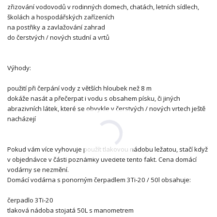
zřizování vodovodů v rodinných domech, chatách, letních sídlech,
školách a hospodářských zařízeních
na postřiky a zavlažování zahrad
do čerstvých / nových studní a vrtů
Výhody:
použití při čerpání vody z větších hloubek než 8 m
dokáže nasát a přečerpat i vodu s obsahem písku, či jiných
abrazivních látek, které se obvykle v čerstvých / nových vrtech ještě
nacházejí
Pokud vám více vyhovuje použít tlakovou nádobu ležatou, stačí když
v objednávce v části poznámky uvedete tento fakt. Cena domácí
vodárny se nezmění.
Domácí vodárna s ponorným čerpadlem 3Ti-20 / 50l obsahuje:
čerpadlo 3Ti-20
tlaková nádoba stojatá 50L s manometrem