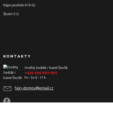
Rájec Jestřebí 679 02
Školní 512
KONTAKTY
Ondřej Sedlák / Kamil Ševčík
+420 606 893 993
Po - So 8 - 17 h.
fajn-domov@email.cz