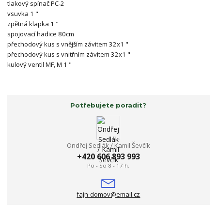
tlakový spínač PC-2
vsuvka 1 "
zpětná klapka 1 "
spojovací hadice 80cm
přechodový kus s vnějším závitem 32x1 "
přechodový kus s vnitřním závitem 32x1 "
kulový ventil MF, M 1 "
Potřebujete poradit?
Ondřej Sedlák / Kamil Ševčík
+420 606 893 993
Po - So 8 - 17 h.
fajn-domov@email.cz