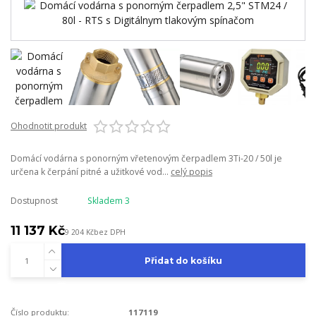
Ohodnotit produkt
Domácí vodárna s ponorným vřetenovým čerpadlem 3Ti-20 / 50l je
určena k čerpání pitné a užitkové vod...
celý popis
Dostupnost
Skladem 3
11 137 Kč
9 204 Kč
bez DPH
Přidat do košíku
Číslo produktu:
117119