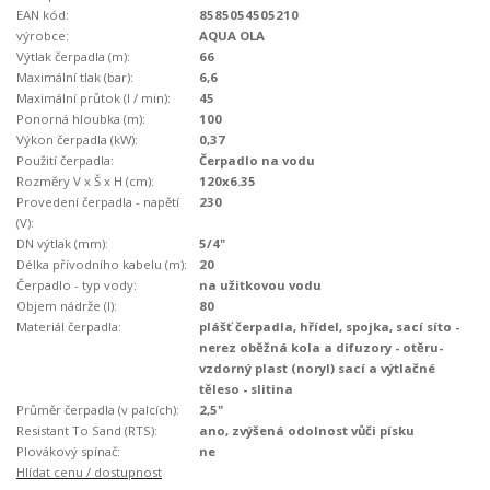
EAN kód:
8585054505210
výrobce:
AQUA OLA
Výtlak čerpadla (m):
66
Maximální tlak (bar):
6,6
Maximální průtok (l / min):
45
Ponorná hloubka (m):
100
Výkon čerpadla (kW):
0,37
Použití čerpadla:
Čerpadlo na vodu
Rozměry V x Š x H (cm):
120x6.35
Provedení čerpadla - napětí
230
(V):
DN výtlak (mm):
5/4"
Délka přívodního kabelu (m):
20
Čerpadlo - typ vody:
na užitkovou vodu
Objem nádrže (l):
80
Materiál čerpadla:
plášť čerpadla, hřídel, spojka, sací síto -
nerez oběžná kola a difuzory - otěru-
vzdorný plast (noryl) sací a výtlačné
těleso - slitina
Průměr čerpadla (v palcích):
2,5"
Resistant To Sand (RTS):
ano, zvýšená odolnost vůči písku
Plovákový spínač:
ne
Hlídat cenu / dostupnost