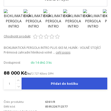
Ohodnotit produkt
BIOKLIMATICKÁ PERGOLA INTRO PLUS 6X3 M, HLINÍK - VOLNĚ STOJÍCÍ
Prémiová zahradní hliníková volně ...
celý popis
Dostupnost
do 14 dnů 3 ks
88 000 Kč
/
ks
72 727 Kč
bez DPH
Přidat do košíku
Číslo produktu:
6361/R
EAN kód:
8595226712377