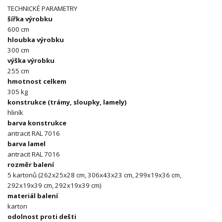
TECHNICKÉ PARAMETRY
šířka výrobku
600 cm
hloubka výrobku
300 cm
výška výrobku
255 cm
hmotnost celkem
305 kg
konstrukce (trámy, sloupky, lamely)
hliník
barva konstrukce
antracit RAL 7016
barva lamel
antracit RAL 7016
rozměr balení
5 kartonů (262x25x28 cm, 306x43x23 cm, 299x19x36 cm,
292x19x39 cm, 292x19x39 cm)
materiál balení
karton
odolnost proti dešti