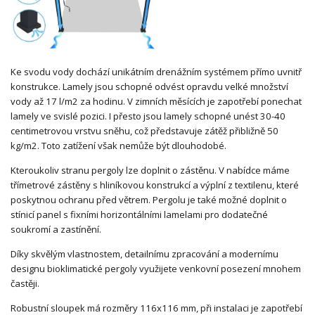
Ke svodu vody dochází unikátním drenážním systémem přímo uvnitř
konstrukce. Lamely jsou schopné odvést opravdu velké množství
vody až 17 l/m2 za hodinu. V zimních měsících je zapotřebí ponechat
lamely ve svislé pozici. I přesto jsou lamely schopné unést 30-40
centimetrovou vrstvu sněhu, což představuje zátěž přibližně 50
kg/m2. Toto zatížení však nemůže být dlouhodobé.
Kteroukoliv stranu pergoly lze doplnit o zástěnu. V nabídce máme
třímetrové zástěny s hliníkovou konstrukcí a výplní z textilenu, které
poskytnou ochranu před větrem. Pergolu je také možné doplnit o
stínicí panel s fixními horizontálními lamelami pro dodatečné
soukromí a zastínění.
Díky skvělým vlastnostem, detailnímu zpracování a modernímu
designu bioklimatické pergoly využijete venkovní posezení mnohem
častěji.
Robustní sloupek má rozměry 116x116 mm, při instalaci je zapotřebí