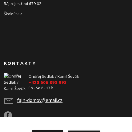
Rájec Jestřebí 679 02
Školní 512
KONTAKTY
Ondřej Sedlák / Kamil Ševčík
+420 606 893 993
Po - So 8 - 17 h.
fajn-domov@email.cz