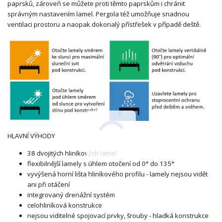
paprsků, zároveň se můžete proti těmto paprskům i chránit
správným nastavením lamel. Pergola též umožňuje snadnou
ventilaci prostoru a naopak dokonalý přístřešek v případě deště.
HLAVNÍ VÝHODY
38 dvojitých hliníkových lamel
flexibilnější lamely s úhlem otočení od 0° do 135°
vyvýšená horní lišta hliníkového profilu - lamely nejsou vidět
ani při otáčení
integrovaný drenážní systém
celohliníková konstrukce
nejsou viditelné spojovací prvky, šrouby - hladká konstrukce