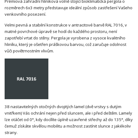
Prémiová zahradní hliníková volně stojící bioklimatická pergola o
rozměrech 6x3 metry představuje ideální způsob zastřešení Vašeho
venkovního posezení.
Velmi pevná a stabilní konstrukce v antracitové barvě RAL 7016, v
matné povrchové úpravě se hodí do každého prostoru, není
zapotřebí vrtat do stěny. Pergola je vyrobena z vysoce kvalitního
hliníku, který je ošetřen práškovou barvou, což zaručuje odolnost
vůči povětrnostním vlivům.
38 nastavitelných otočných dvojitých lamel (dvě vrstvy s dutým
vnitřkem) Vás ochrání nejen před sluncem, ale i před deštěm. Lamely
lze otáčet od 0°, kdy docílíte úplně uzavřené střechy až do 135°, díky
čemuž získáte skvělou mobilitu a možnost zastínit slunce z jakékoliv
strany.