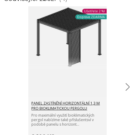
Ušetřete 2 %!
Doprava ZDARMA
PANEL ZASTÍNĚNÍ HORIZONTÁLNÍ 1,3 M
PANEL ZASTÍN
PRO BIOKLIMATICKOU PERGOLU
PRO BIOKLIM
Pro maximální využití bioklimatických
Pro maximální 
pergol nabízíme také příslušentsví v
pergol nabízím
podobě panelu s horizont...
podobě panelu 