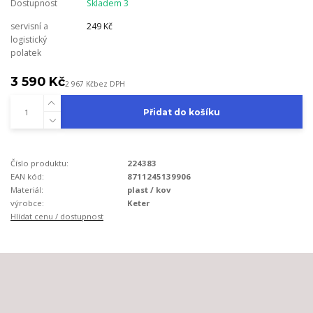
Dostupnost
Skladem 3
servisní a
249 Kč
logistický
polatek
3 590 Kč
2 967 Kč
bez DPH
Přidat do košíku
Číslo produktu:
224383
EAN kód:
8711245139906
Materiál:
plast / kov
výrobce:
Keter
Hlídat cenu / dostupnost