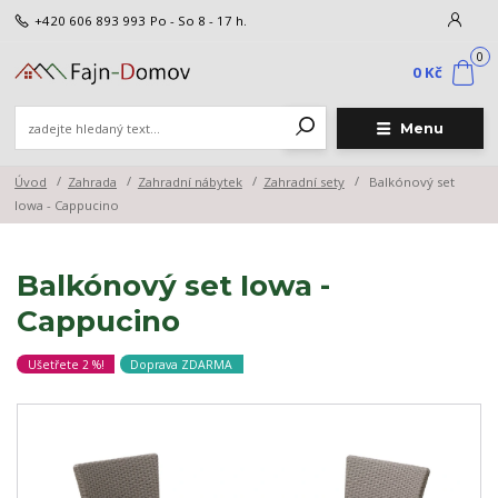
+420 606 893 993
Po - So 8 - 17 h.
0
0 Kč
Menu
Úvod
Zahrada
Zahradní nábytek
Zahradní sety
Balkónový set
Iowa - Cappucino
Balkónový set Iowa -
Cappucino
Ušetřete 2 %!
Doprava ZDARMA