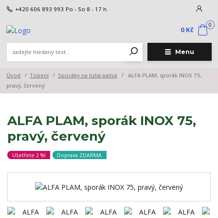
+420 606 893 993
Po - So 8 - 17 h.
0
0 Kč
Menu
Úvod
Topení
Sporáky na tuhá paliva
ALFA PLAM, sporák INOX 75,
pravý, červený
ALFA PLAM, sporák INOX 75,
pravý, červený
Ušetřete 2 %!
Doprava ZDARMA