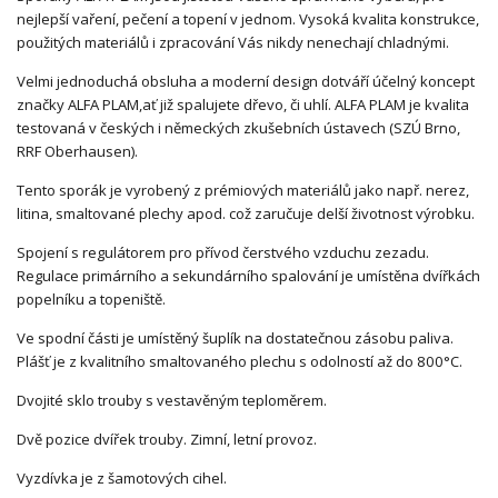
nejlepší vaření, pečení a topení v jednom. Vysoká kvalita konstrukce,
použitých materiálů i zpracování Vás nikdy nenechají chladnými.
Velmi jednoduchá obsluha a moderní design dotváří účelný koncept
značky ALFA PLAM,ať již spalujete dřevo, či uhlí. ALFA PLAM je kvalita
testovaná v českých i německých zkušebních ústavech (SZÚ Brno,
RRF Oberhausen).
Tento sporák je vyrobený z prémiových materiálů jako např. nerez,
litina, smaltované plechy apod. což zaručuje delší životnost výrobku.
Spojení s regulátorem pro přívod čerstvého vzduchu zezadu.
Regulace primárního a sekundárního spalování je umístěna dvířkách
popelníku a topeniště.
Ve spodní části je umístěný šuplík na dostatečnou zásobu paliva.
Plášť je z kvalitního smaltovaného plechu s odolností až do 800°C.
Dvojité sklo trouby s vestavěným teploměrem.
Dvě pozice dvířek trouby. Zimní, letní provoz.
Vyzdívka je z šamotových cihel.