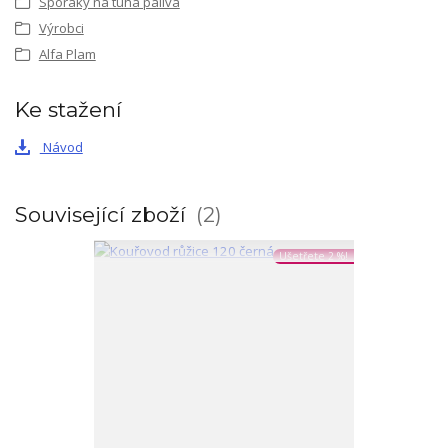
Sporáky na tuhá paliva
Výrobci
Alfa Plam
Ke stažení
Návod
Související zboží
2
Ušetřete 2 %!