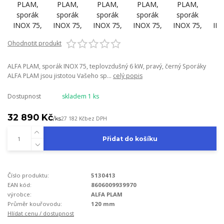
Ohodnotit produkt
ALFA PLAM, sporák INOX 75, teplovzdušný 6 kW, pravý, černý Sporáky
ALFA PLAM jsou jistotou Vašeho sp...
celý popis
Dostupnost
skladem 1 ks
32 890 Kč
/
ks
27 182 Kč
bez DPH
Přidat do košíku
Číslo produktu:
5130413
EAN kód:
8606009939970
výrobce:
ALFA PLAM
Průměr kouřovodu:
120 mm
Hlídat cenu / dostupnost