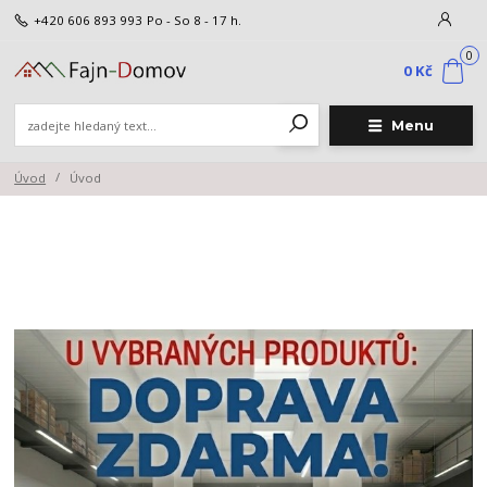
+420 606 893 993
Po - So 8 - 17 h.
0
0 Kč
Menu
Úvod
Úvod