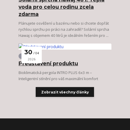
voda pro celou rodinu zcela
zdarma
Plánujete osvěžení u bazénu nebo si chcete dopřát
rychlou sprchu po práci na zahradě? Solární sprcha
Hawaj s objemem 40 litrů je ideálním řešením pro ...
30
04
Zahrada
2026
Představení produktu
Bioklimatická pergola INTRO PLUS 6x3 m –
Inteligentní stínění pro váš maximální komfort
Zobrazit všechny články