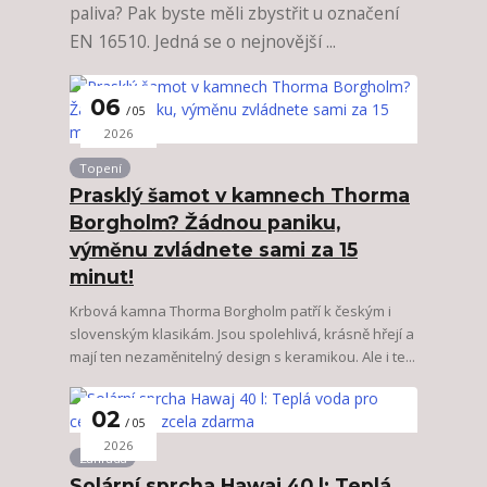
paliva? Pak byste měli zbystřit u označení
EN 16510. Jedná se o nejnovější ...
06
05
2026
Topení
Prasklý šamot v kamnech Thorma
Borgholm? Žádnou paniku,
výměnu zvládnete sami za 15
minut!
Krbová kamna Thorma Borgholm patří k českým i
slovenským klasikám. Jsou spolehlivá, krásně hřejí a
mají ten nezaměnitelný design s keramikou. Ale i te...
02
05
2026
Zahrada
Solární sprcha Hawaj 40 l: Teplá