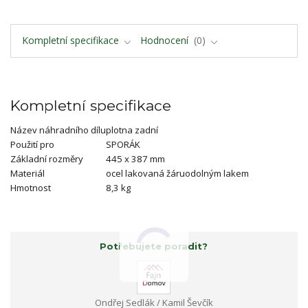
Kompletní specifikace
Hodnocení
0
Kompletní specifikace
Název náhradního dílu
plotna zadní
Použití pro
SPORÁK
Základní rozměry
445 x 387 mm
Materiál
ocel lakovaná žáruodolným lakem
Hmotnost
8,3 kg
Potřebujete poradit?
Ondřej Sedlák / Kamil Ševčík