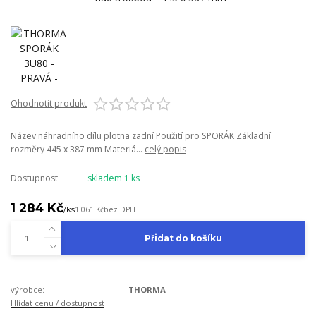
Ohodnotit produkt
Název náhradního dílu plotna zadní Použití pro SPORÁK Základní
rozměry 445 x 387 mm Materiá...
celý popis
Dostupnost
skladem 1 ks
1 284 Kč
/
ks
1 061 Kč
bez DPH
Přidat do košíku
výrobce:
THORMA
Hlídat cenu / dostupnost