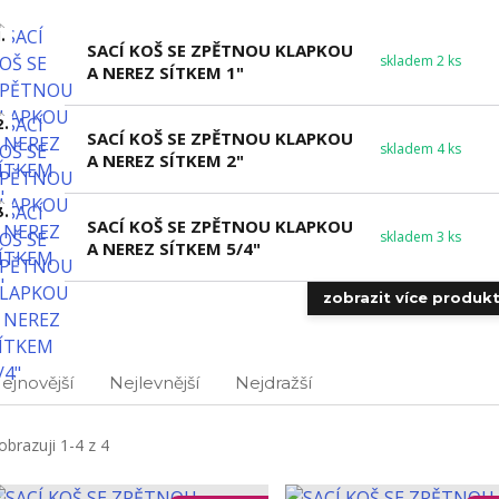
.
SACÍ KOŠ SE ZPĚTNOU KLAPKOU
skladem 2 ks
A NEREZ SÍTKEM 1"
2.
SACÍ KOŠ SE ZPĚTNOU KLAPKOU
skladem 4 ks
A NEREZ SÍTKEM 2"
3.
SACÍ KOŠ SE ZPĚTNOU KLAPKOU
skladem 3 ks
A NEREZ SÍTKEM 5/4"
zobrazit více produk
ejnovější
Nejlevnější
Nejdražší
obrazuji 1-4 z 4