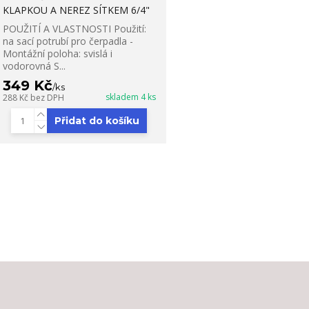
KLAPKOU A NEREZ SÍTKEM 6/4"
POUŽITÍ A VLASTNOSTI Použití:
na sací potrubí pro čerpadla -
Montážní poloha: svislá i
vodorovná S...
349 Kč
/
ks
skladem 4 ks
288 Kč
bez DPH
Přidat do košíku