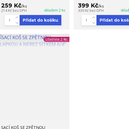
259 Kč
399 Kč
/
ks
/
ks
skladem 2 ks
skla
214 Kč
bez DPH
330 Kč
bez DPH
Přidat do košíku
Přidat do koš
Ušetřete 2 %!
SACÍ KOŠ SE ZPĚTNOU