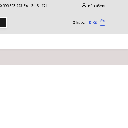
0 606 893 993
Po - So 8 - 17 h.
Přihlášení
0
ks
za
0 Kč
t