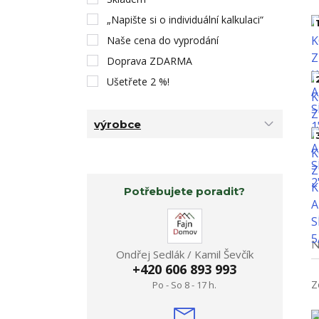
„Napište si o individuální kalkulaci“
1
Naše cena do vyprodání
Doprava ZDARMA
Ušetřete 2 %!
výrobce
Potřebujete poradit?
N
Ondřej Sedlák / Kamil Ševčík
+420 606 893 993
Z
Po - So 8 - 17 h.