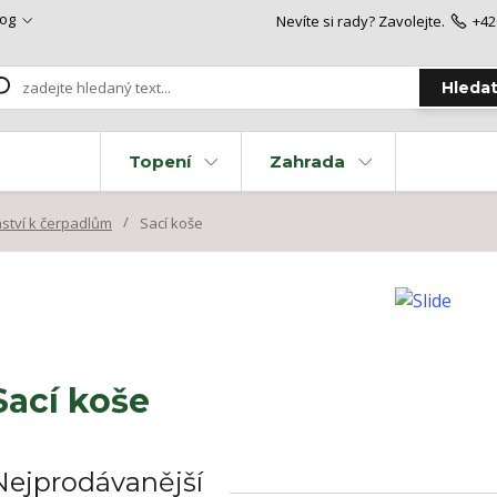
log
Nevíte si rady? Zavolejte.
+42
Hleda
Topení
Zahrada
nství k čerpadlům
Sací koše
Sací koše
Nejprodávanější