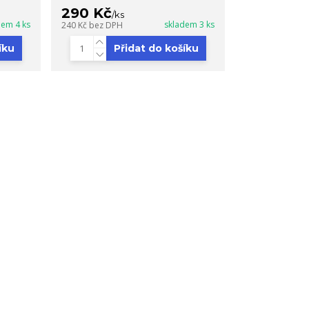
290 Kč
/
ks
dem 4 ks
skladem 3 ks
240 Kč
bez DPH
íku
Přidat do košíku