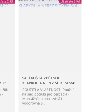
řete 2 %!
Ušetřete 2 %!
SACÍ KOŠ SE ZPĚTNOU
 2"
KLAPKOU A NEREZ SÍTKEM 5/4"
žití:
POUŽITÍ A VLASTNOSTI Použití:
 -
na sací potrubí pro čerpadla -
Montážní poloha: svislá i
vodorovná S...