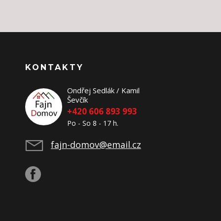
KONTAKTY
Ondřej Sedlák / Kamil
Ševčík
+420 606 893 993
Po - So 8 - 17 h.
fajn-domov@email.cz