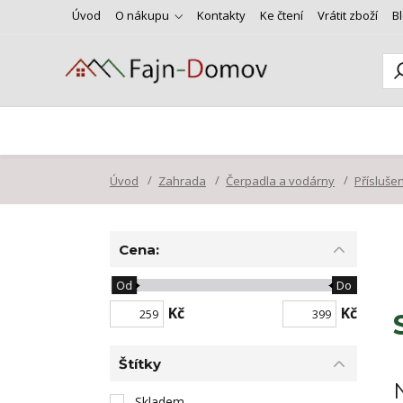
Úvod
O nákupu
Kontakty
Ke čtení
Vrátit zboží
B
Úvod
Zahrada
Čerpadla a vodárny
Přísluše
Cena:
Od
Do
Kč
Kč
Štítky
Skladem