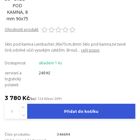
Ohodnotit produkt
Sklo pod kamna Lienbacher,90x75cm,8mm Sklo pod kamna,tvrzené
čiré,odolné vůči vysokým zátěžím. Brouš...
celý popis
Dostupnost
skladem 1 ks
servisní a
249 Kč
logistický
polatek
3 780 Kč
/
ks
3 124 Kč
bez DPH
Přidat do košíku
Číslo produktu:
346694