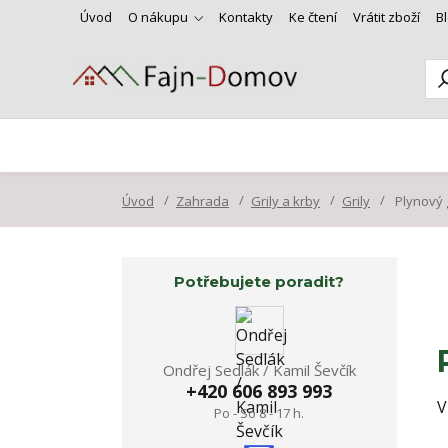
Úvod
O nákupu
Kontakty
Ke čtení
Vrátit zboží
B
Úvod
Zahrada
Grily a krby
Grily
Plynový g
Potřebujete poradit?
Ondřej Sedlák / Kamil Ševčík
+420 606 893 993
V
Po - So 8 - 17 h.