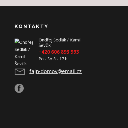
KONTAKTY
Ondřej Sedlák / Kamil
Ševčík
+420 606 893 993
Po - So 8 - 17 h.
fajn-domov@email.cz