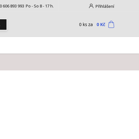
0 606 893 993
Po - So 8 - 17 h.
Přihlášení
0
ks
za
0 Kč
t