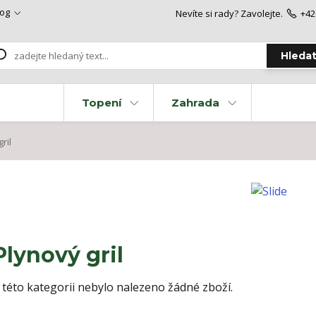
log
Nevíte si rady? Zavolejte.
+42
Hleda
Topení
Zahrada
ril
Plynový gril
 této kategorii nebylo nalezeno žádné zboží.