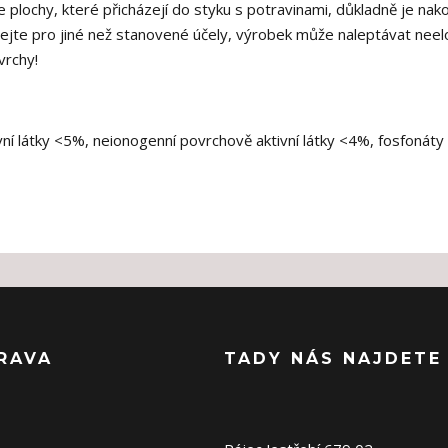
e plochy, které přicházejí do styku s potravinami, důkladně je nak
vejte pro jiné než stanovené účely, výrobek může naleptávat nee
vrchy!
ní látky <5%, neionogenní povrchově aktivní látky <4%, fosfonáty
RAVA
TADY NÁS NAJDETE