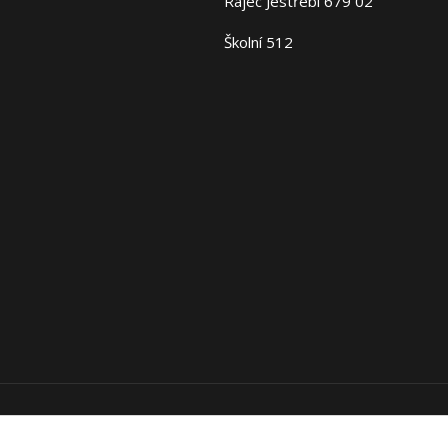
Rájec Jestřebí 679 02
Školní 512
Copyright 2026 Fajn-Domov. Všechna práva vyhrazena.