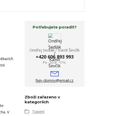
Potřebujete poradit?
Ondřej Sedlák / Kamil Ševčík
+420 606 893 993
pékacích
Po - So 8 - 17 h.
tní
fajn-domov@email.cz
Zboží zařazeno v
kategoriích
te
Topení
cha. V