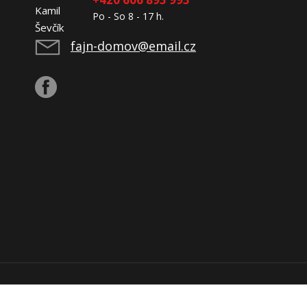
Po - So 8 - 17 h.
fajn-domov@email.cz