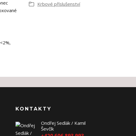
onec
Krbové příslušenství
loxované
 <2%,
KONTAKTY
Ondřej Sedlák / Kamil
Ševčík
+420 606 893 993