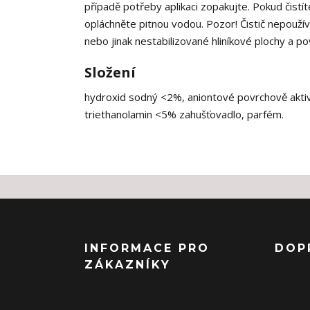
případě potřeby aplikaci zopakujte. Pokud čistít
opláchněte pitnou vodou. Pozor! Čistič nepouží
nebo jinak nestabilizované hliníkové plochy a po
Složení
hydroxid sodný <2%, aniontové povrchově aktiv
triethanolamin <5% zahušťovadlo, parfém.
INFORMACE PRO
DOP
ZÁKAZNÍKY