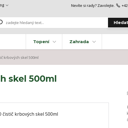
log
Nevíte si rady? Zavolejte.
+42
Hleda
Topení
Zahrada
ič krbových skel 500ml
ch skel 500ml