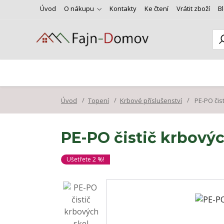
Úvod
O nákupu
Kontakty
Ke čtení
Vrátit zboží
B
Úvod
Topení
Krbové příslušenství
PE-PO čist
PE-PO čistič krbový
Ušetřete 2 %!