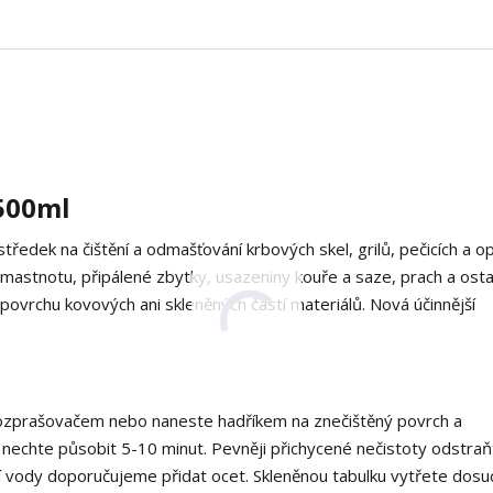
 500ml
tředek na čištění a odmašťování krbových skel, grilů, pečicích a o
 mastnotu, připálené zbytky, usazeniny kouře a saze, prach a osta
 povrchu kovových ani skleněných částí materiálů. Nová účinnější
ozprašovačem nebo naneste hadříkem na znečištěný povrch a
 nechte působit 5-10 minut. Pevněji přichycené nečistoty odstraň
í vody doporučujeme přidat ocet. Skleněnou tabulku vytřete dosu