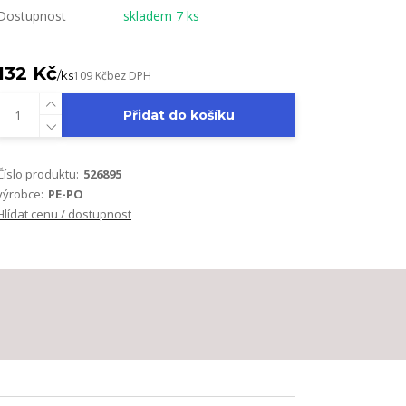
Dostupnost
skladem 7 ks
132 Kč
/
ks
109 Kč
bez DPH
Přidat do košíku
Číslo produktu:
526895
výrobce:
PE-PO
Hlídat cenu / dostupnost