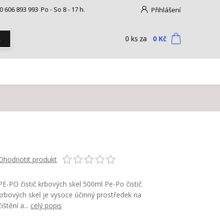
0 606 893 993
Po - So 8 - 17 h.
Přihlášení
0
ks
za
0 Kč
t
Ohodnotit produkt
PE-PO čistič krbových skel 500ml Pe-Po čistič
krbových skel je vysoce účinný prostředek na
čištění a...
celý popis