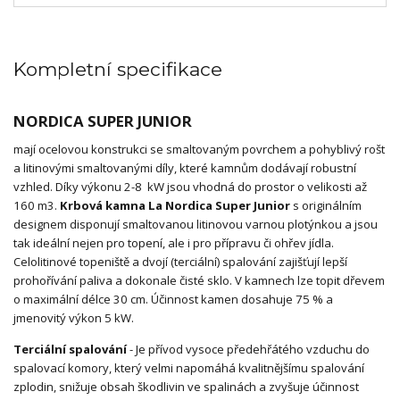
Kompletní specifikace
NORDICA SUPER JUNIOR
mají ocelovou konstrukci se smaltovaným povrchem a pohyblivý rošt
a litinovými smaltovanými díly, které kamnům dodávají robustní
vzhled. Díky výkonu 2-8 kW jsou vhodná do prostor o velikosti až
160 m3.
Krbová kamna La Nordica Super Junior
s originálním
designem disponují smaltovanou litinovou varnou plotýnkou a jsou
tak ideální nejen pro topení, ale i pro přípravu či ohřev jídla.
Celolitinové topeniště a dvojí (terciální) spalování zajišťují lepší
prohořívání paliva a dokonale čisté sklo. V kamnech lze topit dřevem
o maximální délce 30 cm. Účinnost kamen dosahuje 75 % a
jmenovitý výkon 5 kW.
Terciální spalování
- Je přívod vysoce předehřátého vzduchu do
spalovací komory, který velmi napomáhá kvalitnějšímu spalování
zplodin, snižuje obsah škodlivin ve spalinách a zvyšuje účinnost