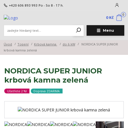
+420 606 893 993
Po - So 8 - 17 h.
0
0 Kč
Menu
Úvod
Topení
Krbová kamna
do 6 kW
NORDICA SUPER JUNIOR
krbová kamna zelená
NORDICA SUPER JUNIOR
krbová kamna zelená
Ušetřete 2 %!
Doprava ZDARMA