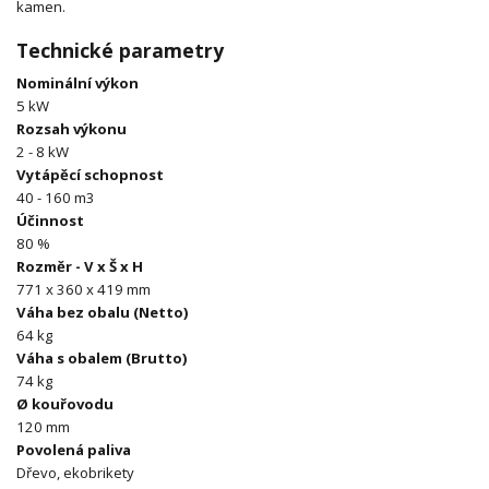
kamen.
Technické parametry
Nominální výkon
5 kW
Rozsah výkonu
2 - 8 kW
Vytápěcí schopnost
40 - 160 m3
Účinnost
80 %
Rozměr - V x Š x H
771 x 360 x 419 mm
Váha bez obalu (Netto)
64 kg
Váha s obalem (Brutto)
74 kg
Ø kouřovodu
120 mm
Povolená paliva
Dřevo, ekobrikety