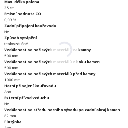
Max. délka polena
25 cm
Emisní hodnota CO
0,09 %
Zadní připojení kouřovodu
Ne
Způsob vytápění
teplovzdušné
Vzdálenost od hořlavých materiálů za kamny
500 mm
Vzdálenost od hořlavých materiálů z boku kamen
500 mm
Vzdálenost od hořlavých materiálů před kamny
1000 mm
Horní připojení kouřovodu
Ano
Externí přívod vzduchu
Ne
Vzdálenost od středu horního vývodu po zadní okraj kamen
82 mm
Plotýnka
Ano