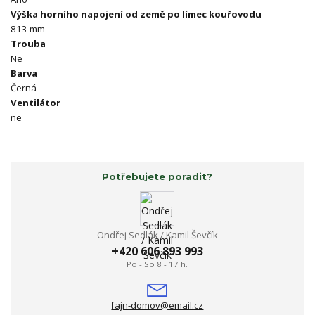
Výška horního napojení od země po límec kouřovodu
813 mm
Trouba
Ne
Barva
Černá
Ventilátor
ne
Potřebujete poradit?
Ondřej Sedlák / Kamil Ševčík
+420 606 893 993
Po - So 8 - 17 h.
fajn-domov@email.cz