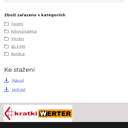
Zboží zařazeno v kategoriích
Topení
Krbová kamna
Výrobci
do 6 kW
Nordica
Ke stažení
Návod
tech.list