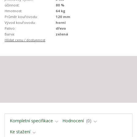
účinnost:
80 %
Hmotnost:
64 kg
Průměr kouřovodu:
120 mm
Vývod kouřovodu:
horní
Palivo:
dřevo
Barva:
zelená
Hlídat cenu / dostupnost
Kompletní specifikace
Hodnocení
0
Ke stažení