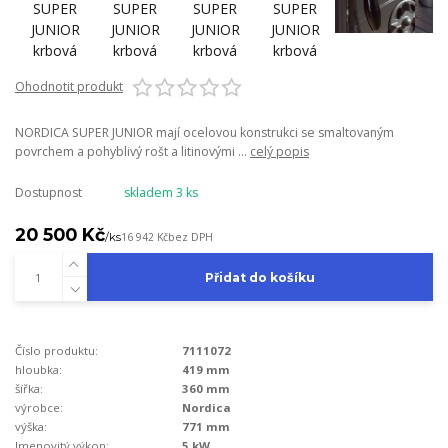
Ohodnotit produkt
NORDICA SUPER JUNIOR mají ocelovou konstrukci se smaltovaným
povrchem a pohyblivý rošt a litinovými ...
celý popis
Dostupnost
skladem 3 ks
20 500 Kč
/
ks
16 942 Kč
bez DPH
Přidat do košíku
Číslo produktu:
7111072
hloubka:
419 mm
šířka:
360 mm
výrobce:
Nordica
výška:
771 mm
Jmenovitý výkon:
5 kW