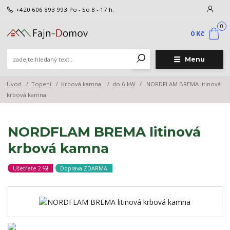
+420 606 893 993
Po - So 8 - 17 h.
0
0 Kč
Menu
Úvod
Topení
Krbová kamna
do 6 kW
NORDFLAM BREMA litinová
krbová kamna
NORDFLAM BREMA litinová
krbová kamna
Ušetřete 2 %!
Doprava ZDARMA