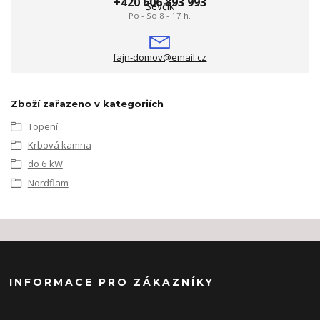
+420 606 893 993
Po - So 8 - 17 h.
fajn-domov@email.cz
Zboží zařazeno v kategoriích
Topení
Krbová kamna
do 6 kW
Nordflam
INFORMACE PRO ZÁKAZNÍKY