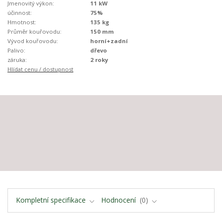
Jmenovitý výkon:
11 kW
účinnost:
75%
Hmotnost:
135 kg
Průměr kouřovodu:
150 mm
Vývod kouřovodu:
horní+zadní
Palivo:
dřevo
záruka:
2 roky
Hlídat cenu / dostupnost
Kompletní specifikace
Hodnocení
0