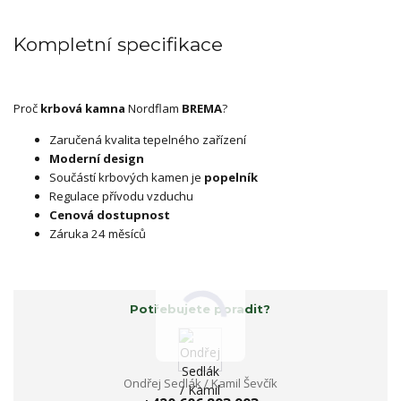
Kompletní specifikace
Proč
krbová kamna
Nordflam
BREMA
?
Zaručená kvalita tepelného zařízení
Moderní design
Součástí krbových kamen je
popelník
Regulace přívodu vzduchu
Cenová dostupnost
Záruka 24 měsíců
Potřebujete poradit?
Ondřej Sedlák / Kamil Ševčík