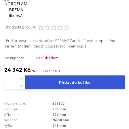
Ohodnotit produkt
Proč krbová kamna Nordflam BREMA? Zaručená kvalita tepelného
zařízení Moderní design Součástí krb...
celý popis
Dostupnost
Není skladem
24 342 Kč
/
ks
20 117 Kč
bez DPH
Přidat do košíku
Číslo produktu:
576107
hloubka:
503 mm
šířka:
722 mm
výrobce:
Nordfalm
výška:
746 mm