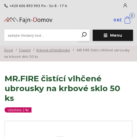
+420 606 893 993
Po - So 8 - 17 h.
0
0 Kč
Menu
Úvod
Topení
Krbové příslušenství
MR.FIRE čistící vlhčené ubrousky
na krbové sklo 50 ks
MR.FIRE čistící vlhčené
ubrousky na krbové sklo 50
ks
Ušetřete 2 %!