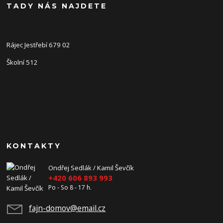
TADY NÁS NAJDETE
Rájec Jestřebí 679 02
Školní 512
KONTAKTY
Ondřej Sedlák / Kamil Ševčík
+420 606 893 993
Po - So 8 - 17 h.
fajn-domov@email.cz