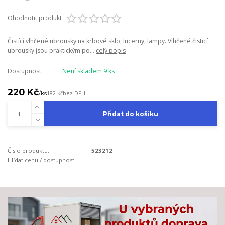
Ohodnotit produkt
Čistící vlhčené ubrousky na krbové sklo, lucerny, lampy. Vlhčené čisticí
ubrousky jsou praktickým po...
celý popis
Dostupnost
Není skladem 9 ks
220 Kč
/
ks
182 Kč
bez DPH
Přidat do košíku
Číslo produktu:
523212
Hlídat cenu / dostupnost