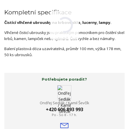
Kompletní specifikace
Čistící vlhčené ubrousky na krbové sklo, lucerny, lampy.
Vlhčené čisticí ubrousky jsou praktickým pomocníkem pro čistění skel
krbů, kamen, lampiček nebo cylindrů. Čistí rychle a bez námahy.
Balení plastová dóza uzavíratelná, průměr 100 mm, výška 178 mm,
50 ks ubrousků.
Potřebujete poradit?
Ondřej Sedlák / Kamil Ševčík
+420 606 893 993
Po - So 8 - 17 h.