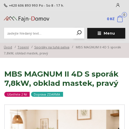
+420 606 893 993
Po - So 8 - 17 h.
0
0 Kč
Menu
Úvod
Topení
Sporáky na tuhá paliva
MBS MAGNUM II 4D S sporák
7,8kW, obklad mastek, pravý
MBS MAGNUM II 4D S sporák
7,8kW, obklad mastek, pravý
Ušetřete 2 %!
Doprava ZDARMA