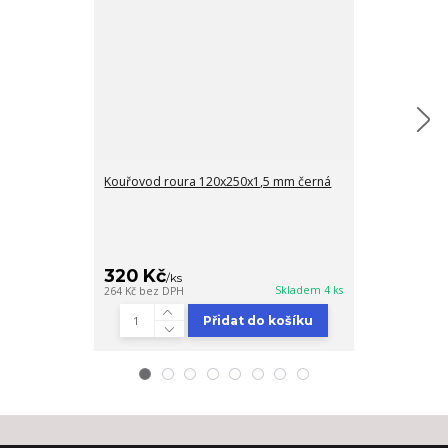
Kouřovod roura 120x250x1,5 mm černá
Kouřovod rou
320 Kč
460 Kč
/
ks
/
ks
Skladem 4 ks
264 Kč
bez DPH
380 Kč
bez DPH
Přidat do košíku