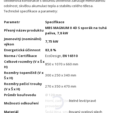
celolitinová konstrukce s dlouhou životností zaručuje mimořádnou
odolnost, skvělou akumulaci tepla a stabilitu celého tělesa.
Technické specifikace a parametry:
Parametr
Specifikace
MBS MAGNUM II 4D S sporák na tuhá
Přesný název produktu
paliva, 7,8 kW
Jmenovitý (nominální)
7,75 kW
výkon
Energetická účinnost
83,8 %
Norma / Certifikace
EcoDesign,
EN 16510
Celkové rozměry (V x Š x
850 x 1070 x 660 mm
H)
Rozměry topeniště (V x
300 x 250 x 340 mm
Š x H)
Rozměry pečicí trouby
270 x 350 x 470 mm
(V x Š x H)
Průměr kouřovodu
Ø 120 mm
Horní, zadní (volitelné levé/pravé
Možnosti odkouření
provedení)
Materiál
Šedá litina, smaltovaný ocelový plech