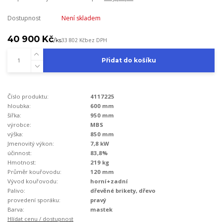
Dostupnost
Není skladem
40 900 Kč
/
ks
33 802 Kč
bez DPH
Přidat do košíku
Číslo produktu:
4117225
hloubka:
600 mm
šířka:
950 mm
výrobce:
MBS
výška:
850 mm
Jmenovitý výkon:
7,8 kW
účinnost:
83,8%
Hmotnost:
219 kg
Průměr kouřovodu:
120 mm
Vývod kouřovodu:
horní+zadní
Palivo:
dřevěné brikety, dřevo
provedení sporáku:
pravý
Barva:
mastek
Hlídat cenu / dostupnost