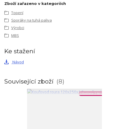
Zboží zařazeno v kategoriích
Topení
Sporáky na tuhá paliva
Výrobci
MBS
Ke stažení
Návod
Související zboží
8
Ušetřete 2 %!