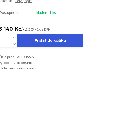
rakousk...
celý popis
Dostupnost
skladem 1 ks
3 140 Kč
/
ks
2 595 Kč
bez DPH
Přidat do košíku
Číslo produktu:
435577
výrobce:
LIENBACHER
Hlídat cenu / dostupnost