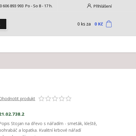
0 606 893 993
Po - So 8 - 17 h.
Přihlášení
0
ks
za
0 Kč
t
Ohodnotit produkt
21.02.738.2
Popis Stojan na dřevo s nářadím - smeták, kleště,
pohrabáč a lopatka. Kvalitní krbové nářadí