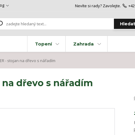
log
Nevíte si rady? Zavolejte.
+42
Hleda
Topení
Zahrada
R - stojan na dřevo s nářadím
 na dřevo s nářadím