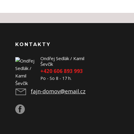
KONTAKTY
Ondřej Sedlák / Kamil
Ševčík
+420 606 893 993
Po - So 8 - 17 h.
fajn-domov@email.cz