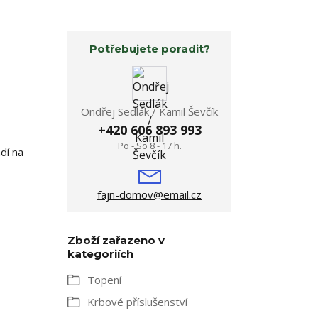
Potřebujete poradit?
Ondřej Sedlák / Kamil Ševčík
+420 606 893 993
Po - So 8 - 17 h.
dí na
fajn-domov@email.cz
Zboží zařazeno v
kategoriích
Topení
Krbové příslušenství