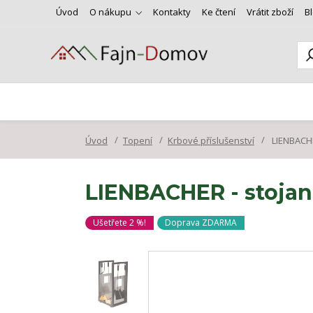
Úvod
O nákupu
Kontakty
Ke čtení
Vrátit zboží
B
Úvod
Topení
Krbové příslušenství
LIENBACHE
LIENBACHER - stojan
Ušetřete 2 %!
Doprava ZDARMA