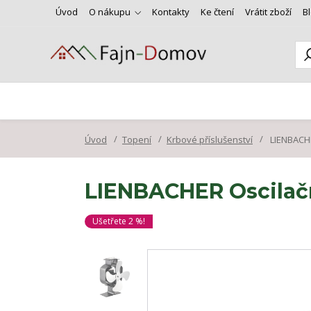
Úvod
O nákupu
Kontakty
Ke čtení
Vrátit zboží
B
Úvod
Topení
Krbové příslušenství
LIENBACHE
LIENBACHER Oscilačn
Ušetřete 2 %!