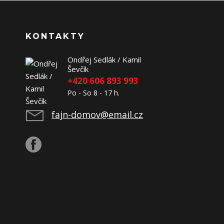
KONTAKTY
Ondřej Sedlák / Kamil
Ševčík
+420 606 893 993
Po - So 8 - 17 h.
fajn-domov@email.cz