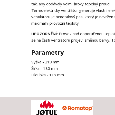
tak, aby dodávaly velmi široký tepelný proud.
Termoelektricky ventilátor generuje vlastni ele
ventilátoru je bimetalový pas, který je navržen 
maximální provozní teploty.
UPOZORNĚNÍ
: Provoz nad doporučenou teplot
se na části ventilátoru projeví změnou barvy. T
Parametry
Výška -
219 mm
Šířka -
180 mm
Hloubka -
119 mm