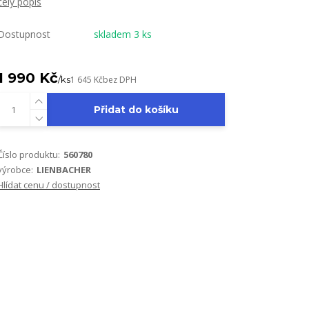
celý popis
Dostupnost
skladem 3 ks
1 990 Kč
/
ks
1 645 Kč
bez DPH
Přidat do košíku
Číslo produktu:
560780
výrobce:
LIENBACHER
Hlídat cenu / dostupnost