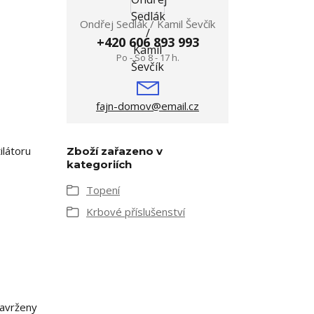
Ondřej Sedlák / Kamil Ševčík
+420 606 893 993
Po - So 8 - 17 h.
fajn-domov@email.cz
ilátoru
Zboží zařazeno v
kategoriích
Topení
Krbové příslušenství
navrženy