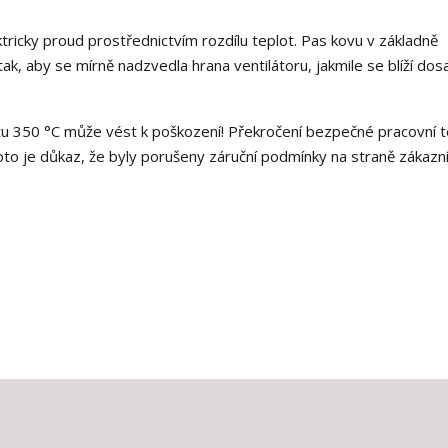
ktricky proud prostřednictvím rozdílu teplot. Pas kovu v základně
tak, aby se mírně nadzvedla hrana ventilátoru, jakmile se blíží dos
u 350 °C může vést k poškození! Překročení bezpečné pracovní t
oto je důkaz, že byly porušeny záruční podmínky na straně zákazní