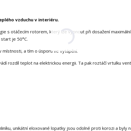
teplého vzduchu v interiéru.
gie s otáčecím rotorem, který lze vypnout při dosažení maximální
start je 50°C.
v místnosti, a tím o úsporu ve vytápění.
ádí rozdíl teplot na elektrickou energii. Ta pak roztáčí vrtulku vent
liníku, unikátní eloxované lopatky jsou odolné proti korozi a byly 