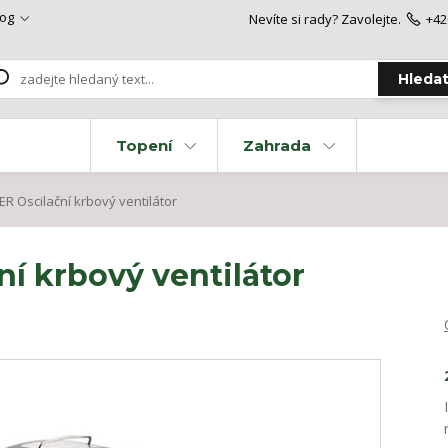
log
Nevíte si rady? Zavolejte.
+42
Hleda
Topení
Zahrada
R Oscilační krbový ventilátor
í krbový ventilátor