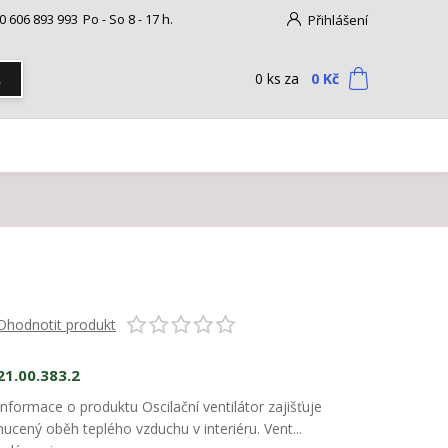
0 606 893 993
Po - So 8 - 17 h.
Přihlášení
0
ks
za
0 Kč
t
Ohodnotit produkt
21.00.383.2
Informace o produktu Oscilační ventilátor zajišťuje
nucený oběh teplého vzduchu v interiéru. Vent...