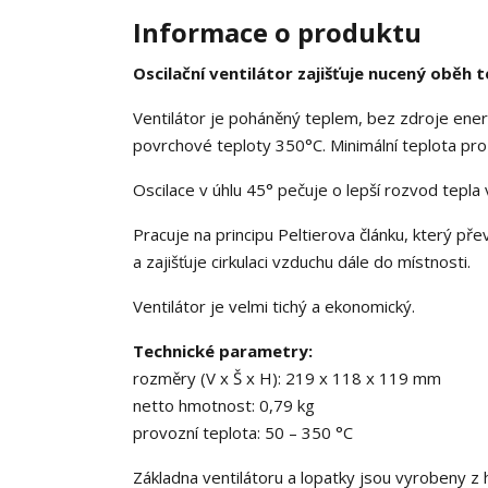
Informace o produktu
Oscilační ventilátor zajišťuje nucený oběh 
Ventilátor je poháněný teplem, bez zdroje ener
povrchové teploty 350°C. Minimální teplota pro 
Oscilace v úhlu 45° pečuje o lepší rozvod tepla 
Pracuje na principu Peltierova článku, který přev
a zajišťuje cirkulaci vzduchu dále do místnosti.
Ventilátor je velmi tichý a ekonomický.
Technické parametry:
rozměry (V x Š x H): 219 x 118 x 119 mm
netto hmotnost: 0,79 kg
provozní teplota: 50 – 350 °C
Základna ventilátoru a lopatky jsou vyrobeny z h