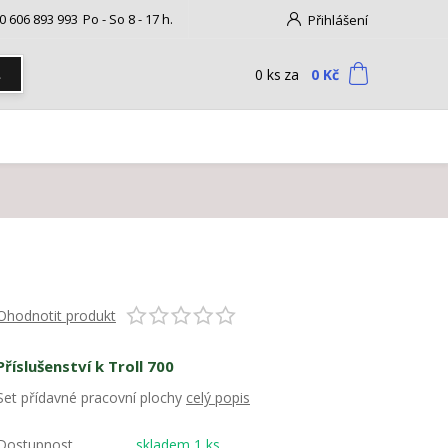
0 606 893 993
Po - So 8 - 17 h.
Přihlášení
0
ks
za
0 Kč
t
Ohodnotit produkt
Příslušenství k Troll 700
Set přídavné pracovní plochy
celý popis
Dostupnost
skladem 1 ks