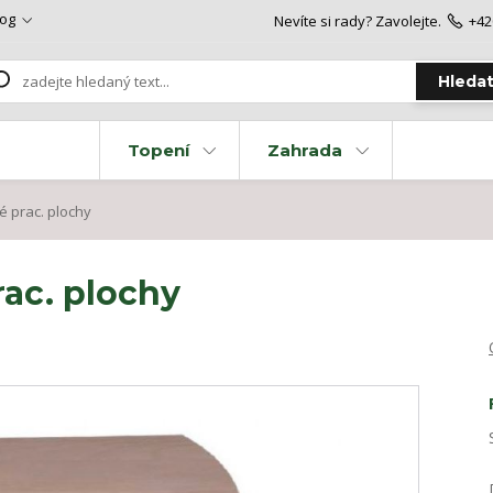
log
Nevíte si rady? Zavolejte.
+42
Hleda
Topení
Zahrada
é prac. plochy
rac. plochy