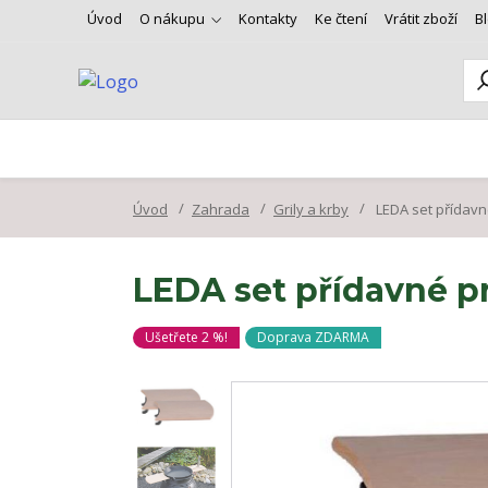
Úvod
O nákupu
Kontakty
Ke čtení
Vrátit zboží
B
Úvod
Zahrada
Grily a krby
LEDA set přídavn
LEDA set přídavné p
Ušetřete 2 %!
Doprava ZDARMA