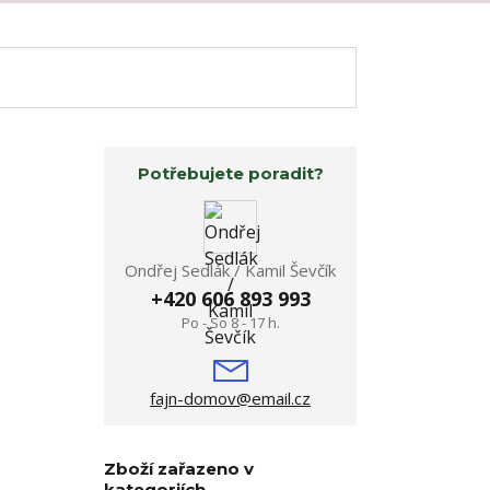
Potřebujete poradit?
Ondřej Sedlák / Kamil Ševčík
+420 606 893 993
Po - So 8 - 17 h.
fajn-domov@email.cz
Zboží zařazeno v
kategoriích