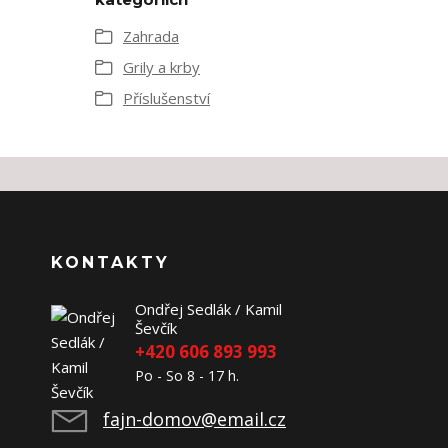
Zahrada
Grily a krby
Příslušenství
KONTAKTY
Ondřej Sedlák / Kamil
Ševčík
+420 606 893 993
Po - So 8 - 17 h.
fajn-domov@email.cz