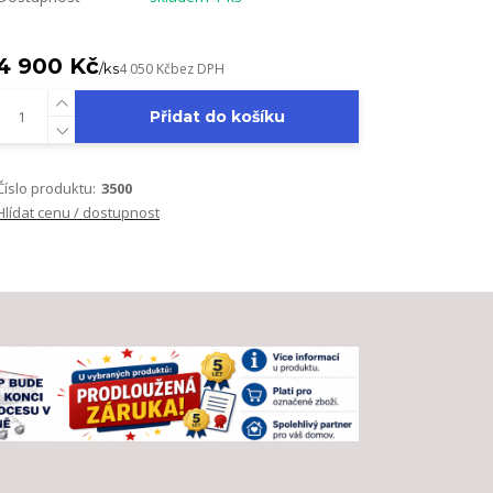
4 900 Kč
/
ks
4 050 Kč
bez DPH
Přidat do košíku
Číslo produktu:
3500
Hlídat cenu / dostupnost