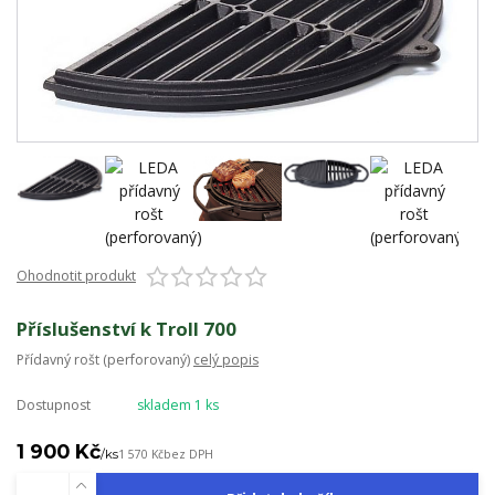
Ohodnotit produkt
Příslušenství k Troll 700
Přídavný rošt (perforovaný)
celý popis
Dostupnost
skladem 1 ks
1 900 Kč
/
ks
1 570 Kč
bez DPH