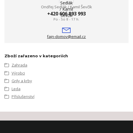
Ondřej Sedlák / Kamil Ševčík
+420 606 893 993
Po - So 8 - 17 h.
fajn-domov@email.cz
Zboží zařazeno v kategoriích
Zahrada
Výrobci
Grily a krby
Leda
Příslušenství