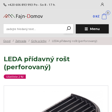
+420 606 893 993
Po - So 8 - 17 h.
0
0 Kč
Menu
Úvod
Zahrada
Grily a krby
LEDA přídavný rošt (perforovaný)
LEDA přídavný rošt
(perforovaný)
Ušetřete 2 %!