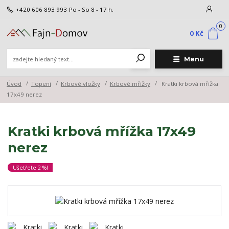
+420 606 893 993
Po - So 8 - 17 h.
0
0 Kč
Menu
Úvod
Topení
Krbové vložky
Krbové mřížky
Kratki krbová mřížka
17x49 nerez
Kratki krbová mřížka 17x49
nerez
Ušetřete 2 %!