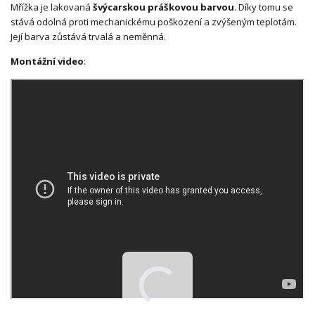
Mřížka je lakovaná
švýcarskou práškovou barvou
. Díky tomu se
stává odolná proti mechanickému poškození a zvýšeným teplotám.
Její barva zůstává trvalá a neměnná.
Montážní video
: