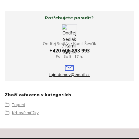
Potřebujete poradit?
Ondřej Sedlák / Kamil Ševčík
+420 606 893 993
Po - So 8 - 17 h.
fajn-domov@email.cz
Zboží zařazeno v kategoriích
Topení
Krbové mřížky