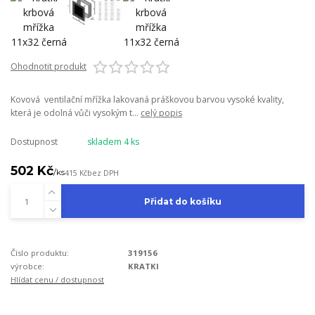
Ohodnotit produkt
Kovová ventilační mřížka lakovaná práškovou barvou vysoké kvality,
která je odolná vůči vysokým t...
celý popis
Dostupnost
skladem 4 ks
502 Kč
/
ks
415 Kč
bez DPH
Přidat do košíku
Číslo produktu:
319156
výrobce:
KRATKI
Hlídat cenu / dostupnost