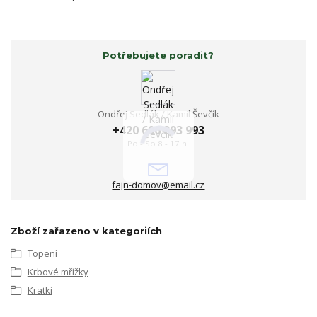
Potřebujete poradit?
Ondřej Sedlák / Kamil Ševčík
+420 606 893 993
Po - So 8 - 17 h.
fajn-domov@email.cz
Zboží zařazeno v kategoriích
Topení
Krbové mřížky
Kratki