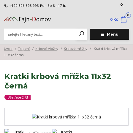
+420 606 893 993
Po - So 8 - 17 h.
0
0 Kč
Menu
Úvod
Topení
Krbové vložky
Krbové mřížky
Kratki krbová mřížka
11x32 černá
Kratki krbová mřížka 11x32
černá
Ušetřete 2 %!