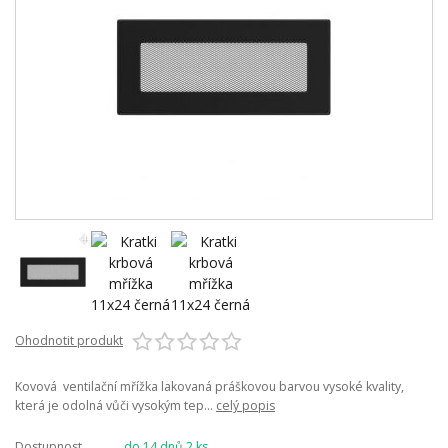
Ohodnotit produkt
Kovová ventilační mřížka lakovaná práškovou barvou vysoké kvality,
která je odolná vůči vysokým tep...
celý popis
Dostupnost
do 14 dnů 2 ks