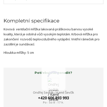
Kompletní specifikace
Kovová ventilační mřížka lakovaná práškovou barvou vysoké
kvality, která je odolná vůči vysokým teplotám. Krbová mřížka pro
zakončení rozvodů teplovzdušného vytápění. Vnitřní rámeček pro
zazdění je sundávací.
Hloubka mřížky: 5 cm
Potřebujete poradit?
Ondřej Sedlák / Kamil Ševčík
+420 606 893 993
Po - So 8 - 17 h.