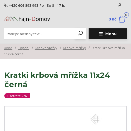
+420 606 893 993
Po - So 8 - 17 h.
0
0 Kč
Menu
Úvod
Topení
Krbové vložky
Krbové mřížky
Kratki krbová mřížka
11x24 černá
Kratki krbová mřížka 11x24
černá
Ušetřete 2 %!