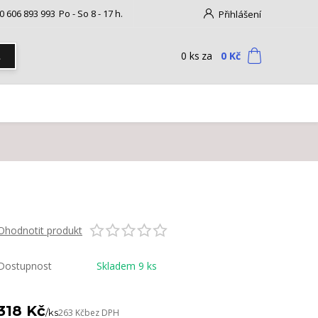
0 606 893 993
Po - So 8 - 17 h.
Přihlášení
0
ks
za
0 Kč
t
Ohodnotit produkt
Dostupnost
Skladem 9 ks
318 Kč
/
ks
263 Kč
bez DPH