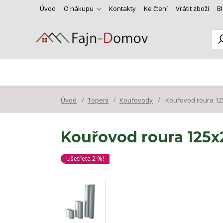
Úvod
O nákupu
Kontakty
Ke čtení
Vrátit zboží
B
Úvod
Topení
Kouřovody
Kouřovod roura 12
Kouřovod roura 125x
Ušetřete 2 %!