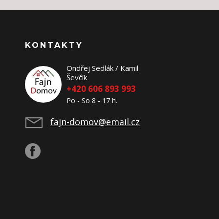
KONTAKTY
Ondřej Sedlák / Kamil
Ševčík
+420 606 893 993
Po - So 8 - 17 h.
fajn-domov@email.cz