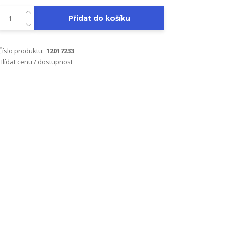
Přidat do košíku
Číslo produktu:
12017233
Hlídat cenu / dostupnost