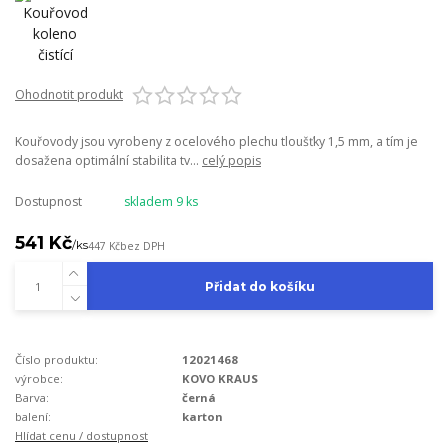
Ohodnotit produkt
Kouřovody jsou vyrobeny z ocelového plechu tloušťky 1,5 mm, a tím je
dosažena optimální stabilita tv...
celý popis
Dostupnost
skladem 9 ks
541 Kč
/
ks
447 Kč
bez DPH
Přidat do košíku
Číslo produktu:
12021468
výrobce:
KOVO KRAUS
Barva:
černá
balení:
karton
Hlídat cenu / dostupnost