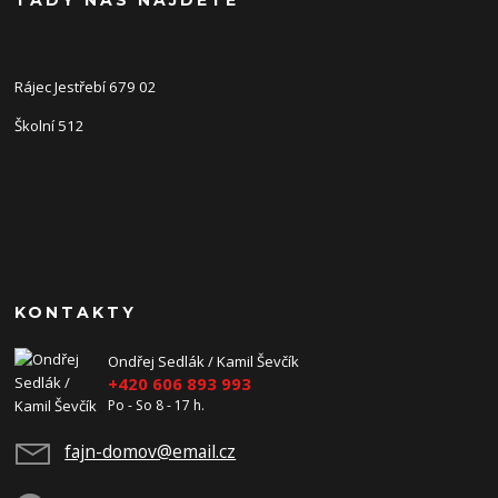
Rájec Jestřebí 679 02
Školní 512
KONTAKTY
Ondřej Sedlák / Kamil Ševčík
+420 606 893 993
Po - So 8 - 17 h.
fajn-domov@email.cz