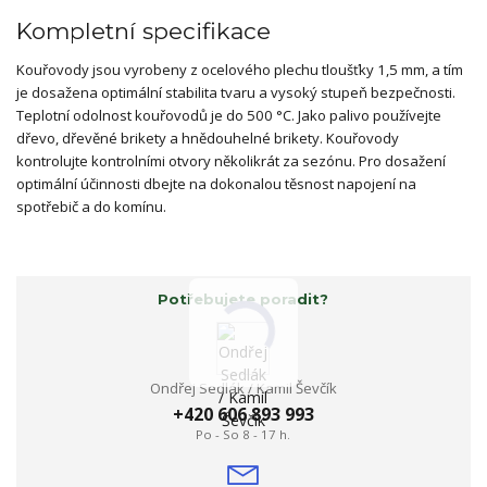
Kompletní specifikace
Kouřovody jsou vyrobeny z ocelového plechu tloušťky 1,5 mm, a tím
je dosažena optimální stabilita tvaru a vysoký stupeň bezpečnosti.
Teplotní odolnost kouřovodů je do 500 °C. Jako palivo používejte
dřevo, dřevěné brikety a hnědouhelné brikety. Kouřovody
kontrolujte kontrolními otvory několikrát za sezónu. Pro dosažení
optimální účinnosti dbejte na dokonalou těsnost napojení na
spotřebič a do komínu.
Potřebujete poradit?
Ondřej Sedlák / Kamil Ševčík
+420 606 893 993
Po - So 8 - 17 h.